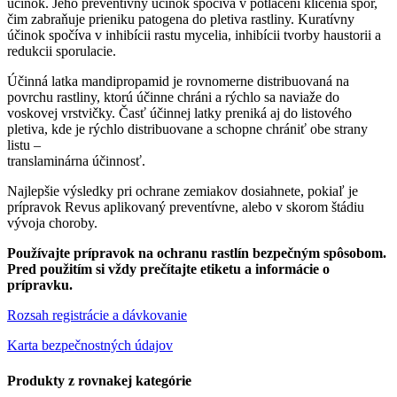
účinok. Jeho preventívny účinok spočíva v potlačení klíčenia spor,
čim zabraňuje prieniku patogena do pletiva rastliny. Kuratívny
účinok spočíva v inhibícii rastu mycelia, inhibícii tvorby haustorii a
redukcii sporulacie.
Účinná latka mandipropamid je rovnomerne distribuovaná na
povrchu rastliny, ktorú účinne chráni a rýchlo sa naviaže do
voskovej vrstvičky. Časť účinnej latky preniká aj do listového
pletiva, kde je rýchlo distribuovane a schopne chrániť obe strany
listu –
translaminárna účinnosť.
Najlepšie výsledky pri ochrane zemiakov dosiahnete, pokiaľ je
prípravok Revus aplikovaný preventívne, alebo v skorom štádiu
vývoja choroby.
Používajte prípravok na ochranu rastlín bezpečným spôsobom.
Pred použitím si vždy prečítajte etiketu a informácie o
prípravku.
Rozsah registrácie a dávkovanie
Karta bezpečnostných údajov
Produkty z rovnakej kategórie