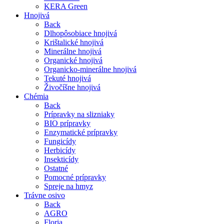
KERA Green
Hnojivá
Back
Dlhopôsobiace hnojivá
Krištalické hnojivá
Minerálne hnojivá
Organické hnojivá
Organicko-minerálne hnojivá
Tekuté hnojivá
Živočíšne hnojivá
Chémia
Back
Prípravky na slizniaky
BIO prípravky
Enzymatické prípravky
Fungicídy
Herbicídy
Insekticídy
Ostatné
Pomocné prípravky
Spreje na hmyz
Trávne osivo
Back
AGRO
Floria