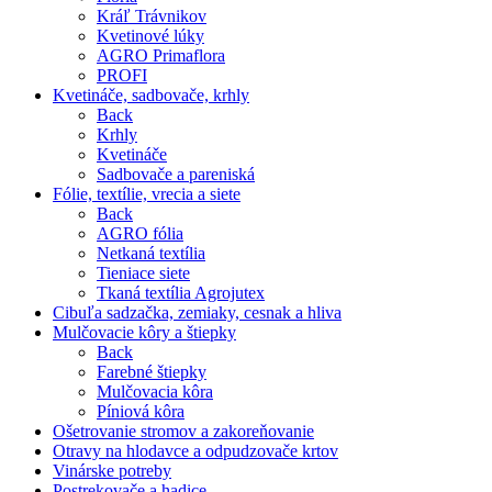
Kráľ Trávnikov
Kvetinové lúky
AGRO Primaflora
PROFI
Kvetináče, sadbovače, krhly
Back
Krhly
Kvetináče
Sadbovače a pareniská
Fólie, textílie, vrecia a siete
Back
AGRO fólia
Netkaná textília
Tieniace siete
Tkaná textília Agrojutex
Cibuľa sadzačka, zemiaky, cesnak a hliva
Mulčovacie kôry a štiepky
Back
Farebné štiepky
Mulčovacia kôra
Píniová kôra
Ošetrovanie stromov a zakoreňovanie
Otravy na hlodavce a odpudzovače krtov
Vinárske potreby
Postrekovače a hadice