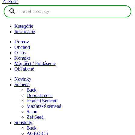
Zatvoriť
Products
search
Kategórie
Informácie
Domov
Obchod
O nás
Kontakt
Môj účet / Prihlásenie
Obľúbené
Novinky
Semená
Back
Dobrasemena
Franchi Sementi
Maďarské semená
Semo
Zel-Seed
Substráty
Back
AGRO CS