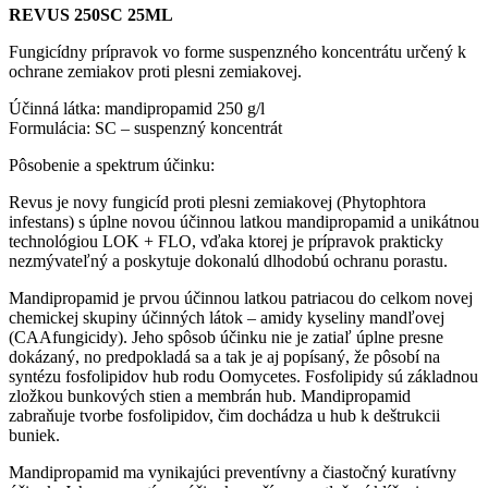
REVUS 250SC 25ML
Fungicídny prípravok vo forme suspenzného koncentrátu určený k
ochrane zemiakov proti plesni zemiakovej.
Účinná látka: mandipropamid 250 g/l
Formulácia: SC – suspenzný koncentrát
Pôsobenie a spektrum účinku:
Revus je novy fungicíd proti plesni zemiakovej (Phytophtora
infestans) s úplne novou účinnou latkou mandipropamid a unikátnou
technológiou LOK + FLO, vďaka ktorej je prípravok prakticky
nezmývateľný a poskytuje dokonalú dlhodobú ochranu porastu.
Mandipropamid je prvou účinnou latkou patriacou do celkom novej
chemickej skupiny účinných látok – amidy kyseliny mandľovej
(CAAfungicidy). Jeho spôsob účinku nie je zatiaľ úplne presne
dokázaný, no predpokladá sa a tak je aj popísaný, že pôsobí na
syntézu fosfolipidov hub rodu Oomycetes. Fosfolipidy sú základnou
zložkou bunkových stien a membrán hub. Mandipropamid
zabraňuje tvorbe fosfolipidov, čim dochádza u hub k deštrukcii
buniek.
Mandipropamid ma vynikajúci preventívny a čiastočný kuratívny