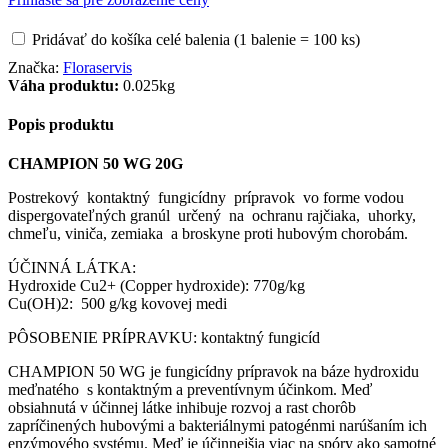
Pridávať do košíka celé balenia (1 balenie = 100 ks)
Značka:
Floraservis
Váha produktu:
0.025kg
Popis produktu
CHAMPION 50 WG 20G
Postrekový kontaktný fungicídny prípravok vo forme vodou
dispergovateľných granúl určený na ochranu rajčiaka, uhorky,
chmeľu, viniča, zemiaka a broskyne proti hubovým chorobám.
ÚČINNÁ LÁTKA:
Hydroxide Cu2+ (Copper hydroxide): 770g/kg
Cu(OH)2: 500 g/kg kovovej medi
PÔSOBENIE PRÍPRAVKU: kontaktný fungicíd
CHAMPION 50 WG je fungicídny prípravok na báze hydroxidu
meďnatého s kontaktným a preventívnym účinkom. Meď
obsiahnutá v účinnej látke inhibuje rozvoj a rast chorôb
zapríčinených hubovými a bakteriálnymi patogénmi narúšaním ich
enzýmového systému. Meď je účinnejšia viac na spóry ako samotné