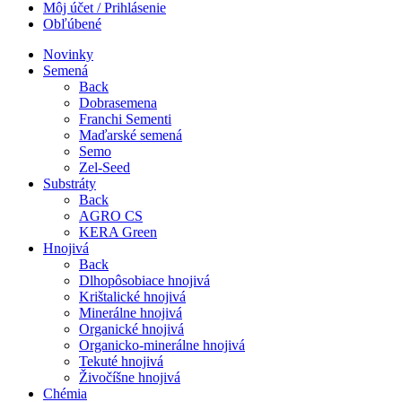
Môj účet / Prihlásenie
Obľúbené
Novinky
Semená
Back
Dobrasemena
Franchi Sementi
Maďarské semená
Semo
Zel-Seed
Substráty
Back
AGRO CS
KERA Green
Hnojivá
Back
Dlhopôsobiace hnojivá
Krištalické hnojivá
Minerálne hnojivá
Organické hnojivá
Organicko-minerálne hnojivá
Tekuté hnojivá
Živočíšne hnojivá
Chémia