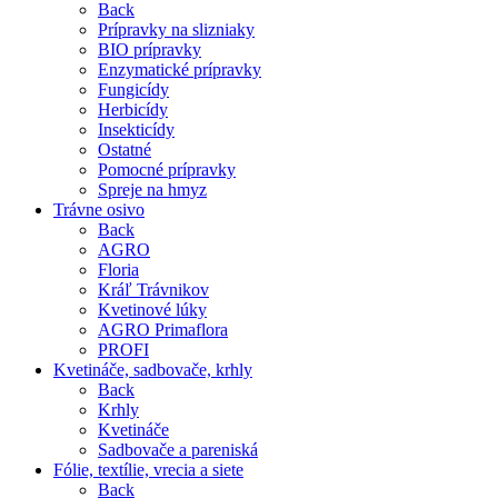
Back
Prípravky na slizniaky
BIO prípravky
Enzymatické prípravky
Fungicídy
Herbicídy
Insekticídy
Ostatné
Pomocné prípravky
Spreje na hmyz
Trávne osivo
Back
AGRO
Floria
Kráľ Trávnikov
Kvetinové lúky
AGRO Primaflora
PROFI
Kvetináče, sadbovače, krhly
Back
Krhly
Kvetináče
Sadbovače a pareniská
Fólie, textílie, vrecia a siete
Back