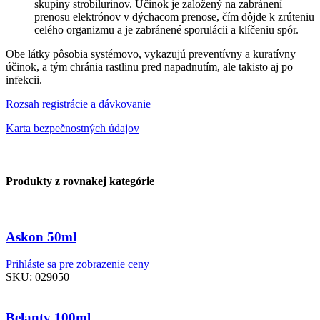
skupiny strobilurinov. Účinok je založený na zabránení
prenosu elektrónov v dýchacom prenose, čím dôjde k zrúteniu
celého organizmu a je zabránené sporulácii a klíčeniu spór.
Obe látky pôsobia systémovo, vykazujú preventívny a kuratívny
účinok, a tým chránia rastlinu pred napadnutím, ale takisto aj po
infekcii.
Rozsah registrácie a dávkovanie
Karta bezpečnostných údajov
Produkty z rovnakej kategórie
Askon 50ml
Prihláste sa pre zobrazenie ceny
SKU:
029050
Belanty 100ml