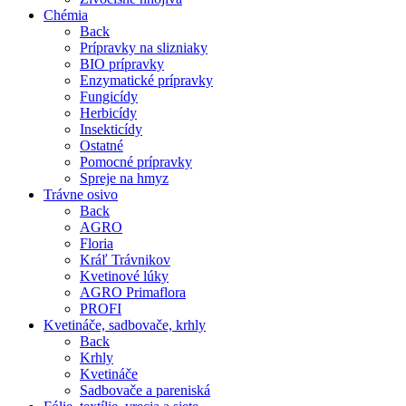
Chémia
Back
Prípravky na slizniaky
BIO prípravky
Enzymatické prípravky
Fungicídy
Herbicídy
Insekticídy
Ostatné
Pomocné prípravky
Spreje na hmyz
Trávne osivo
Back
AGRO
Floria
Kráľ Trávnikov
Kvetinové lúky
AGRO Primaflora
PROFI
Kvetináče, sadbovače, krhly
Back
Krhly
Kvetináče
Sadbovače a pareniská