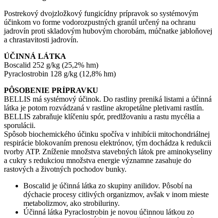
Postrekový dvojzložkový fungicídny prípravok so systémovým
účinkom vo forme vodorozpustných granúl určený na ochranu
jadrovín proti skladovým hubovým chorobám, múčnatke jabloňovej
a chrastavitosti jadrovín.
ÚČINNÁ LÁTKA
Boscalid 252 g/kg (25,2% hm)
Pyraclostrobin 128 g/kg (12,8% hm)
PÔSOBENIE PRÍPRAVKU
BELLIS má systémový účinok. Do rastliny preniká listami a účinná
látka je potom rozvádzaná v rastline akropetálne pletivami rastlín.
BELLIS zabraňuje klíčeniu spór, predlžovaniu a rastu mycélia a
sporulácii.
Spôsob biochemického účinku spočíva v inhibícii mitochondriálnej
respirácie blokovaním prenosu elektrónov, tým dochádza k redukcii
tvorby ATP. Zníženie množstva stavebných látok pre aminokyseliny
a cukry s redukciou množstva energie významne zasahuje do
rastových a životných pochodov bunky.
Boscalid je účinná látka zo skupiny anilidov. Pôsobí na
dýchacie procesy citlivých organizmov, avšak v inom mieste
metabolizmov, ako strobiluriny.
Účinná látka Pyraclostrobin je novou účinnou látkou zo