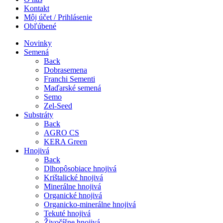
Kontakt
Môj účet / Prihlásenie
Obľúbené
Novinky
Semená
Back
Dobrasemena
Franchi Sementi
Maďarské semená
Semo
Zel-Seed
Substráty
Back
AGRO CS
KERA Green
Hnojivá
Back
Dlhopôsobiace hnojivá
Krištalické hnojivá
Minerálne hnojivá
Organické hnojivá
Organicko-minerálne hnojivá
Tekuté hnojivá
Živočíšne hnojivá