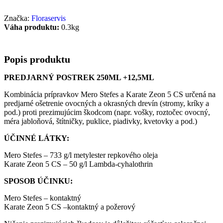
Značka:
Floraservis
Váha produktu:
0.3kg
Popis produktu
PREDJARNÝ POSTREK 250ML +12,5ML
Kombinácia prípravkov Mero Stefes a Karate Zeon 5 CS určená na
predjarné ošetrenie ovocných a okrasných drevín (stromy, kríky a
pod.) proti prezimujúcim škodcom (napr. vošky, roztočec ovocný,
méra jabloňová, štítničky, puklice, piadivky, kvetovky a pod.)
ÚČINNÉ LÁTKY:
Mero Stefes – 733 g/l metylester repkového oleja
Karate Zeon 5 CS – 50 g/l Lambda-cyhalothrin
SPOSOB ÚČINKU:
Mero Stefes – kontaktný
Karate Zeon 5 CS –kontaktný a požerový