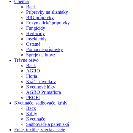
Chémia
Back
Prípravky na slizniaky
BIO prípravky
Enzymatické prípravky
Fungicídy
Herbicídy
Insekticídy
Ostatné
Pomocné prípravky
Spreje na hmyz
Trávne osivo
Back
AGRO
Floria
Kráľ Trávnikov
Kvetinové lúky
AGRO Primaflora
PROFI
Kvetináče, sadbovače, krhly
Back
Krhly
Kvetináče
Sadbovače a pareniská
Fólie, textílie, vrecia a siete