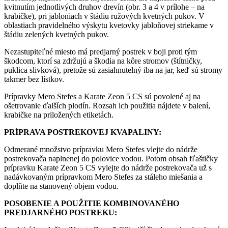
kvitnutím jednotlivých druhov drevín (obr. 3 a 4 v prílohe – na
krabičke), pri jabloniach v štádiu ružových kvetných pukov. V
oblastiach pravidelného výskytu kvetovky jabloňovej striekame v
štádiu zelených kvetných pukov.
Nezastupiteľné miesto má predjarný postrek v boji proti tým
škodcom, ktorí sa zdržujú a škodia na kôre stromov (štítničky,
puklica slivková), pretože sú zasiahnutelný iba na jar, keď sú stromy
takmer bez lístkov.
Prípravky Mero Stefes a Karate Zeon 5 CS sú povolené aj na
ošetrovanie ďalších plodín. Rozsah ich použitia nájdete v balení,
krabičke na priložených etiketách.
PRÍPRAVA POSTREKOVEJ KVAPALINY:
Odmerané množstvo prípravku Mero Stefes vlejte do nádrže
postrekovača naplnenej do polovice vodou. Potom obsah fľaštičky
prípravku Karate Zeon 5 CS vylejte do nádrže postrekovača už s
nadávkovaným prípravkom Mero Stefes za stáleho miešania a
doplňte na stanovený objem vodou.
POSOBENIE A POUŽITIE KOMBINOVANÉHO
PREDJARNÉHO POSTREKU: