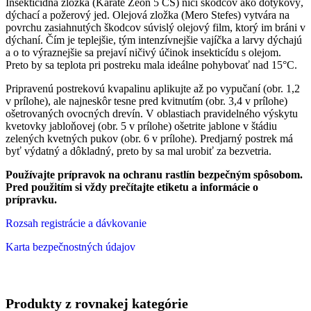
Insekticídna zložka (Karate Zeon 5 CS) ničí škodcov ako dotykový,
dýchací a požerový jed. Olejová zložka (Mero Stefes) vytvára na
povrchu zasiahnutých škodcov súvislý olejový film, ktorý im bráni v
dýchaní. Čím je teplejšie, tým intenzívnejšie vajíčka a larvy dýchajú
a o to výraznejšie sa prejaví ničivý účinok insekticídu s olejom.
Preto by sa teplota pri postreku mala ideálne pohybovať nad 15°C.
Pripravenú postrekovú kvapalinu aplikujte až po vypučaní (obr. 1,2
v prílohe), ale najneskôr tesne pred kvitnutím (obr. 3,4 v prílohe)
ošetrovaných ovocných drevín. V oblastiach pravidelného výskytu
kvetovky jabloňovej (obr. 5 v prílohe) ošetrite jablone v štádiu
zelených kvetných pukov (obr. 6 v prílohe). Predjarný postrek má
byť výdatný a dôkladný, preto by sa mal urobiť za bezvetria.
Používajte prípravok na ochranu rastlín bezpečným spôsobom.
Pred použitím si vždy prečítajte etiketu a informácie o
prípravku.
Rozsah registrácie a dávkovanie
Karta bezpečnostných údajov
Produkty z rovnakej kategórie