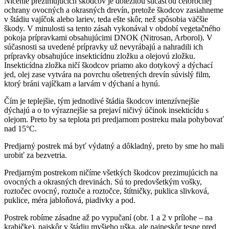
Ničenie prezimujúcich škodcov je dôležitou súčasťou celoročnej
ochrany ovocných a okrasných drevín, pretože škodcov zasiahneme
v štádiu vajíčok alebo lariev, teda ešte skôr, než spôsobia väčšie
škody. V minulosti sa tento zásah vykonával v období vegetačného
pokoja prípravkami obsahujúcimi DNOK (Nitrosan, Arborol). V
súčasnosti sa uvedené prípravky už nevyrábajú a nahradili ich
prípravky obsahujúce insekticídnu zložku a olejovú zložku.
Insekticídna zložka ničí škodcov priamo ako dotykový a dýchací
jed, olej zase vytvára na povrchu ošetrených drevín súvislý film,
ktorý bráni vajíčkam a larvám v dýchaní a hynú.
Čím je teplejšie, tým jednotlivé štádia škodcov intenzívnejšie
dýchajú a o to výraznejšie sa prejaví ničivý účinok insekticídu s
olejom. Preto by sa teplota pri predjarnom postreku mala pohybovať
nad 15°C.
Predjarný postrek má byť výdatný a dôkladný, preto by sme ho mali
urobiť za bezvetria.
Predjarným postrekom ničíme všetkých škodcov prezimujúcich na
ovocných a okrasných drevinách. Sú to predovšetkým vošky,
roztočec ovocný, roztoče a roztočce, štítničky, puklica slivková,
puklice, méra jabloňová, piadivky a pod.
Postrek robíme zásadne až po vypučaní (obr. 1 a 2 v prílohe – na
krabičke), najskôr v štádiu myšieho uška, ale najneskôr tesne pred