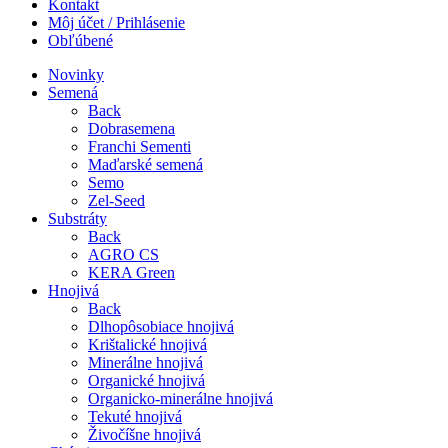
Kontakt
Môj účet / Prihlásenie
Obľúbené
Novinky
Semená
Back
Dobrasemena
Franchi Sementi
Maďarské semená
Semo
Zel-Seed
Substráty
Back
AGRO CS
KERA Green
Hnojivá
Back
Dlhopôsobiace hnojivá
Krištalické hnojivá
Minerálne hnojivá
Organické hnojivá
Organicko-minerálne hnojivá
Tekuté hnojivá
Živočíšne hnojivá