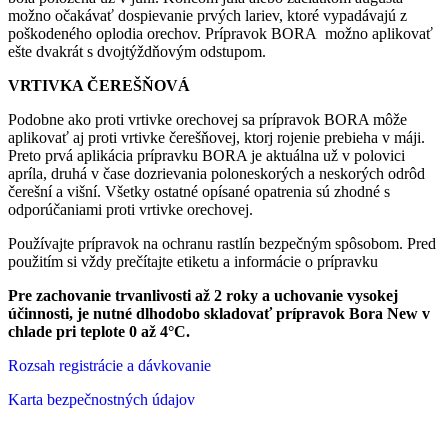
možno očakávať dospievanie prvých lariev, ktoré vypadávajú z
poškodeného oplodia orechov. Prípravok BORA možno aplikovať
ešte dvakrát s dvojtýždňovým odstupom.
VRTIVKA ČEREŠŇOVÁ
Podobne ako proti vrtivke orechovej sa prípravok BORA môže
aplikovať aj proti vrtivke čerešňovej, ktorj rojenie prebieha v máji.
Preto prvá aplikácia prípravku BORA je aktuálna už v polovici
apríla, druhá v čase dozrievania poloneskorých a neskorých odrôd
čerešní a višní. Všetky ostatné opísané opatrenia sú zhodné s
odporúčaniami proti vrtivke orechovej.
Používajte prípravok na ochranu rastlín bezpečným spôsobom. Pred
použitím si vždy prečítajte etiketu a informácie o prípravku
Pre zachovanie trvanlivosti až 2 roky a uchovanie vysokej
účinnosti, je nutné dlhodobo skladovať prípravok Bora New v
chlade pri teplote 0 až 4°C.
Rozsah registrácie a dávkovanie
Karta bezpečnostných údajov