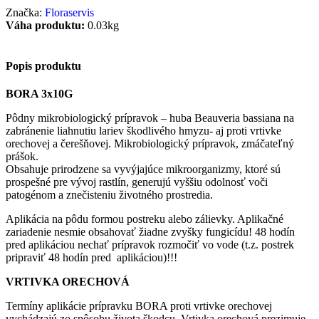
Značka:
Floraservis
Váha produktu:
0.03kg
Popis produktu
BORA 3x10G
Pôdny mikrobiologický prípravok – huba Beauveria bassiana na
zabránenie liahnutiu lariev škodlivého hmyzu- aj proti vrtivke
orechovej a čerešňovej. Mikrobiologický prípravok, zmáčateľný
prášok.
Obsahuje prirodzene sa vyvýjajúce mikroorganizmy, ktoré sú
prospešné pre vývoj rastlín, generujú vyššiu odolnosť voči
patogénom a znečisteniu životného prostredia.
Aplikácia na pôdu formou postreku alebo zálievky. Aplikačné
zariadenie nesmie obsahovať žiadne zvyšky fungicídu! 48 hodín
pred aplikáciou nechať prípravok rozmočiť vo vode (t.z. postrek
pripraviť 48 hodín pred aplikáciou)!!!
VRTIVKA ORECHOVÁ
Termíny aplikácie prípravku BORA proti vrtivke orechovej
vychádzajú zo spôsobu života škodcu. Vrtivka orechová prezimuje