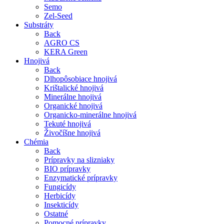
Semo
Zel-Seed
Substráty
Back
AGRO CS
KERA Green
Hnojivá
Back
Dlhopôsobiace hnojivá
Krištalické hnojivá
Minerálne hnojivá
Organické hnojivá
Organicko-minerálne hnojivá
Tekuté hnojivá
Živočíšne hnojivá
Chémia
Back
Prípravky na slizniaky
BIO prípravky
Enzymatické prípravky
Fungicídy
Herbicídy
Insekticídy
Ostatné
Pomocné prípravky