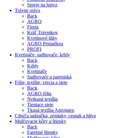
Spreje na hmyz
Trávne osivo
Back
AGRO
Floria
Kráľ Trávnikov
Kvetinové lúky
AGRO Primaflora
PROFI
Kvetináče, sadbovače, krhly
Back
Krhly
Kvetináče
Sadbovače a pareniská
Fólie, textílie, vrecia a siete
Back
AGRO fólia
Netkaná textília
Tieniace siete
Tkaná textília Agrojutex
Cibuľa sadzačka, zemiaky, cesnak a hliva
Mulčovacie kôry a štiepky
Back
Farebné štiepky
Mulčovacia kôra