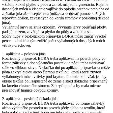
v štádiu kukiel plytko v pôde a za rok má jednu generáciu. Rojenie
dospelých múch a kladenie vajíčok do oplodia orechov prebieha od
začiatku júla až do septembra (môže sa sledovať pomocou žltých
lepových dosiek, zavesených do korún stromov v poslednej dekáde
júna).
Vyliahnuté larvy sa živia oplodím. Vyvinuté larvy opúšťajú plody,
padajú na zem, zavŕtajú sa plytko do pôdy a zakuklia sa.
Spóry huby v biologickom prípravku BORA môžu zničiť vysoké
percento kukiel a tým znížiť počet vyliahnutých dospelých múch
vrtivky orechovej.
1. aplikácia – polovica júna
Rozriedený prípravok BORA treba aplikovať na povrch pôdy vo
forme zálievky alebo výdatného postreku a pôdu treba udržiavať
stále vo vlhkom stave. Niekoľko dní po aplikácii prípravku sa môže
pôda zakryť bielou alebo čiernou textíliou, ktorá zadrží zbytok
vyliahnutých múch vrtivky pod krytom. Podmienkou však je, aby
okraje textílie boli zapustené do zeme a stred dôkladne pripevnený
ku kmeňu chráneného stromu. Zakrytá plocha by mala mierne
presahovať hranice obvodu koruny.
2. aplikácia – posledná dekáda júla
Rozriedený prípravok BORA treba aplikovať vo forme zálievky
alebo výdatného postreku na povrch pôdy alebo na textíliu, ktorá
bola položená už v júni. Koncom júla alebo začiatkom augusta