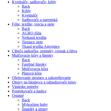
Kvetináče, sadbovače, krhly
Back
Krhly
Kvetináče
Sadbovače a pareniská
Fólie, textílie, vrecia a siete
Back
AGRO fólia
Netkaná textília
Tieniace siete
Tkaná textília Agrojutex
Cibuľa sadzačka, zemiaky, cesnak a hliva
Mulčovacie kôry a štiepky
Back
Farebné štiepky
Mulčovacia kôra
Píniová kôra
Ošetrovanie stromov a zakoreňovanie
Otravy na hlodavce a odpudzovače krtov
Vinárske potreby
Postrekovače a hadice
Ostatné
Back
Mykorízne huby
Špagáty a struny