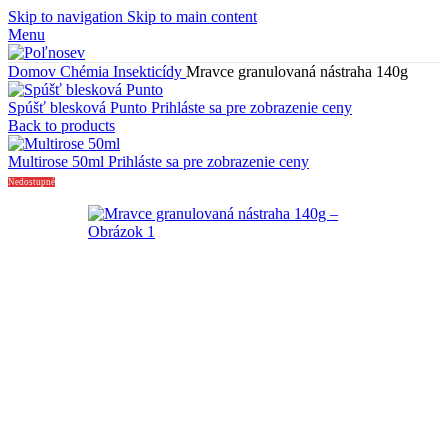
Skip to navigation
Skip to main content
Menu
Domov
Chémia
Insekticídy
Mravce granulovaná nástraha 140g
Spúšť blesková Punto
Prihláste sa pre zobrazenie ceny
Back to products
Multirose 50ml
Prihláste sa pre zobrazenie ceny
Nedostupné