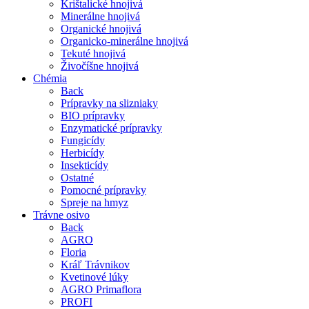
Krištalické hnojivá
Minerálne hnojivá
Organické hnojivá
Organicko-minerálne hnojivá
Tekuté hnojivá
Živočíšne hnojivá
Chémia
Back
Prípravky na slizniaky
BIO prípravky
Enzymatické prípravky
Fungicídy
Herbicídy
Insekticídy
Ostatné
Pomocné prípravky
Spreje na hmyz
Trávne osivo
Back
AGRO
Floria
Kráľ Trávnikov
Kvetinové lúky
AGRO Primaflora
PROFI