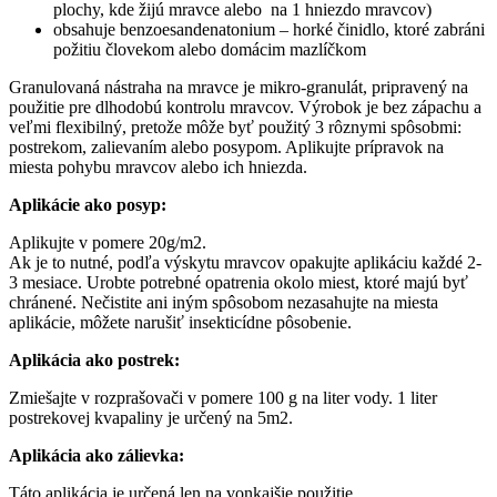
plochy, kde žijú mravce alebo na 1 hniezdo mravcov)
obsahuje benzoesandenatonium – horké činidlo, ktoré zabráni
požitiu človekom alebo domácim mazlíčkom
Granulovaná nástraha na mravce je mikro-granulát, pripravený na
použitie pre dlhodobú kontrolu mravcov. Výrobok je bez zápachu a
veľmi flexibilný, pretože môže byť použitý 3 rôznymi spôsobmi:
postrekom, zalievaním alebo posypom. Aplikujte prípravok na
miesta pohybu mravcov alebo ich hniezda.
Aplikácie ako posyp:
Aplikujte v pomere 20g/m2.
Ak je to nutné, podľa výskytu mravcov opakujte aplikáciu každé 2-
3 mesiace. Urobte potrebné opatrenia okolo miest, ktoré majú byť
chránené. Nečistite ani iným spôsobom nezasahujte na miesta
aplikácie, môžete narušiť insekticídne pôsobenie.
Aplikácia ako postrek:
Zmiešajte v rozprašovači v pomere 100 g na liter vody. 1 liter
postrekovej kvapaliny je určený na 5m2.
Aplikácia ako zálievka:
Táto aplikácia je určená len na vonkajšie použitie.