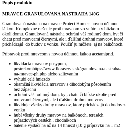
Popis produktu
MRAVCE GRANULOVANA NASTRAHA 140G
Granulovaná nástraha na mravce Protect Home s novou účinnou
látkou. Komplexné riešenie proti mravcom vo vnútri a v blízkom
okolí domu. Granulovaná nástraha ochráni váš rodinný dom, byt či
chatu pred mravcami čiernymi, ale i ďalšími druhmi mravcov, ktoré
prichádzajú do budov z vonku. Použiť ju môžete aj na balkónoch.
Prípravok proti mravcom s novou účinnou látkou acetamiprid.
likvidácia mravcov posypom,
postrekomhttps://www.floraservis.sk/granulovana-nastraha-
na-mravce-ph.php alebo zalievaním
vyhubí celé hniezdo
okamžitá likvidácia mravcov s dlhodobým pôsobením
bez zápachu
ochráni váš rodinný dom, byt, chatu či blízke okolie pred
mravcami čiernymi, ale i ďalšími druhmi mravcov
likviduje všetky druhy mravcov, ktoré prichádzajú do budov z
vonku
hubí všetky druhy mravov na balkónoch, terasách,
príjazdových cestách , chodníkoch
balenie vystačí na až na 14 hniezd (10 g prípravku na 1 m2