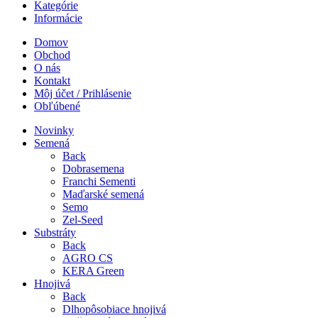
Kategórie
Informácie
Domov
Obchod
O nás
Kontakt
Môj účet / Prihlásenie
Obľúbené
Novinky
Semená
Back
Dobrasemena
Franchi Sementi
Maďarské semená
Semo
Zel-Seed
Substráty
Back
AGRO CS
KERA Green
Hnojivá
Back
Dlhopôsobiace hnojivá