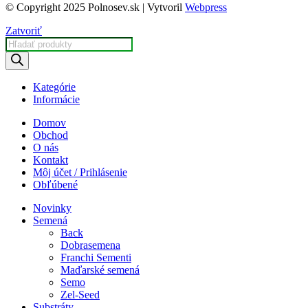
© Copyright 2025 Polnosev.sk | Vytvoril
Webpress
Zatvoriť
Products
search
Kategórie
Informácie
Domov
Obchod
O nás
Kontakt
Môj účet / Prihlásenie
Obľúbené
Novinky
Semená
Back
Dobrasemena
Franchi Sementi
Maďarské semená
Semo
Zel-Seed
Substráty