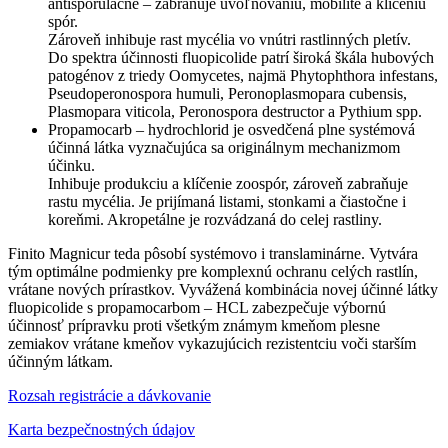
antisporulačne – zabraňuje uvoľňovaniu, mobilite a klíčeniu
spór.
Zároveň inhibuje rast mycélia vo vnútri rastlinných pletív.
Do spektra účinnosti fluopicolide patrí široká škála hubových
patogénov z triedy Oomycetes, najmä Phytophthora infestans,
Pseudoperonospora humuli, Peronoplasmopara cubensis,
Plasmopara viticola, Peronospora destructor a Pythium spp.
Propamocarb – hydrochlorid je osvedčená plne systémová
účinná látka vyznačujúca sa originálnym mechanizmom
účinku.
Inhibuje produkciu a klíčenie zoospór, zároveň zabraňuje
rastu mycélia. Je prijímaná listami, stonkami a čiastočne i
koreňmi. Akropetálne je rozvádzaná do celej rastliny.
Finito Magnicur teda pôsobí systémovo i translaminárne. Vytvára
tým optimálne podmienky pre komplexnú ochranu celých rastlín,
vrátane nových prírastkov. Vyvážená kombinácia novej účinné látky
fluopicolide s propamocarbom – HCL zabezpečuje výbornú
účinnosť prípravku proti všetkým známym kmeňom plesne
zemiakov vrátane kmeňov vykazujúcich rezistentciu voči starším
účinným látkam.
Rozsah registrácie a dávkovanie
Karta bezpečnostných údajov