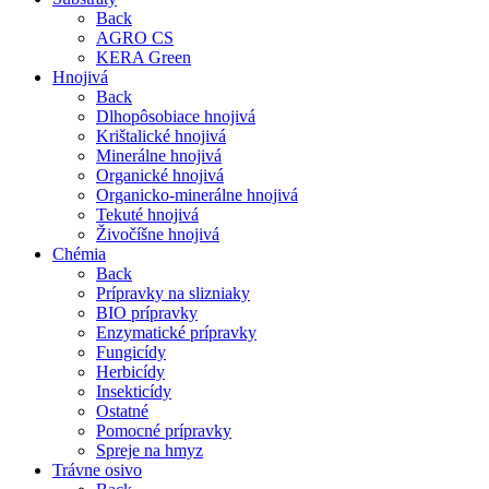
Back
AGRO CS
KERA Green
Hnojivá
Back
Dlhopôsobiace hnojivá
Krištalické hnojivá
Minerálne hnojivá
Organické hnojivá
Organicko-minerálne hnojivá
Tekuté hnojivá
Živočíšne hnojivá
Chémia
Back
Prípravky na slizniaky
BIO prípravky
Enzymatické prípravky
Fungicídy
Herbicídy
Insekticídy
Ostatné
Pomocné prípravky
Spreje na hmyz
Trávne osivo