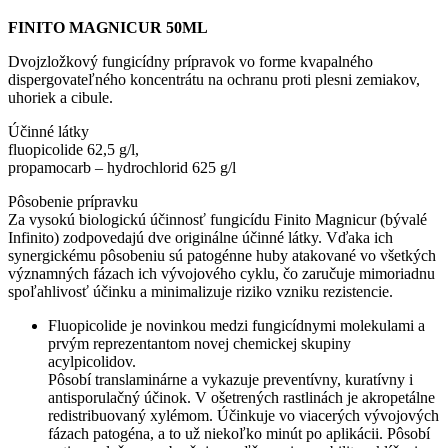
FINITO MAGNICUR 50ML
Dvojzložkový fungicídny prípravok vo forme kvapalného
dispergovateľného koncentrátu na ochranu proti plesni zemiakov,
uhoriek a cibule.
Účinné látky
fluopicolide 62,5 g/l,
propamocarb – hydrochlorid 625 g/l
Pôsobenie prípravku
Za vysokú biologickú účinnosť fungicídu Finito Magnicur (bývalé
Infinito) zodpovedajú dve originálne účinné látky. Vďaka ich
synergickému pôsobeniu sú patogénne huby atakované vo všetkých
významných fázach ich vývojového cyklu, čo zaručuje mimoriadnu
spoľahlivosť účinku a minimalizuje riziko vzniku rezistencie.
Fluopicolide je novinkou medzi fungicídnymi molekulami a
prvým reprezentantom novej chemickej skupiny
acylpicolidov.
Pôsobí translaminárne a vykazuje preventívny, kuratívny i
antisporulačný účinok. V ošetrených rastlinách je akropetálne
redistribuovaný xylémom. Účinkuje vo viacerých vývojových
fázach patogéna, a to už niekoľko minút po aplikácii. Pôsobí