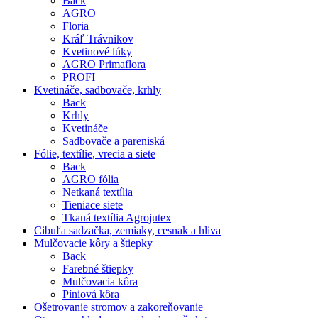
Back
AGRO
Floria
Kráľ Trávnikov
Kvetinové lúky
AGRO Primaflora
PROFI
Kvetináče, sadbovače, krhly
Back
Krhly
Kvetináče
Sadbovače a pareniská
Fólie, textílie, vrecia a siete
Back
AGRO fólia
Netkaná textília
Tieniace siete
Tkaná textília Agrojutex
Cibuľa sadzačka, zemiaky, cesnak a hliva
Mulčovacie kôry a štiepky
Back
Farebné štiepky
Mulčovacia kôra
Píniová kôra
Ošetrovanie stromov a zakoreňovanie