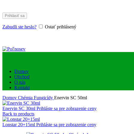
Prihlásiť sa
Zabudli ste heslo?
Ostať prihlásený
Domov
Obchod
O nás
Kontakt
Domov
Chémia
Fungicídy
Enervin SC 50ml
Enervin SC 30ml
Prihláste sa pre zobrazenie ceny
Back to products
Lonstar 20+15ml
Prihláste sa pre zobrazenie ceny