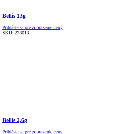
Bellis 13g
Prihláste sa pre zobrazenie ceny
SKU:
278013
Bellis 2,6g
Prihláste sa pre zobrazenie ceny