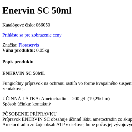
Enervin SC 50ml
Katalógové číslo:
066050
Prihláste sa pre zobrazenie ceny
Značka:
Floraservis
Váha produktu:
0.05kg
Popis produktu
ENERVIN SC 50ML
Fungicídny prípravok na ochranu rastlín vo forme kvapalného suspenz
zemiakovej.
ÚČINNÁ LÁTKA: Ametoctradin 200 g/l (19,2% hm)
Spôsob účinku: kontaktný
PÔSOBENIE PRÍPRAVKU
Prípravok ENERVIN SC obsahuje účinnú látku ametoctradin zo skupin
Ametocdradin znižuje obsah ATP v cieľovej hube počas jej vývojovýc