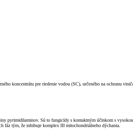
ného koncentrátu pre riedenie vodou (SC), určeného na ochranu viniča 
y pyrimidilaminov. Sú to fungicídy s kontaktným účinkom s vysokou 
h fáz tým, že inhibuje komplex III mitochondriálneho dýchania.