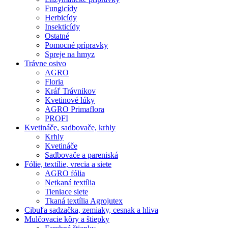
Fungicídy
Herbicídy
Insekticídy
Ostatné
Pomocné prípravky
Spreje na hmyz
Trávne osivo
AGRO
Floria
Kráľ Trávnikov
Kvetinové lúky
AGRO Primaflora
PROFI
Kvetináče, sadbovače, krhly
Krhly
Kvetináče
Sadbovače a pareniská
Fólie, textílie, vrecia a siete
AGRO fólia
Netkaná textília
Tieniace siete
Tkaná textília Agrojutex
Cibuľa sadzačka, zemiaky, cesnak a hliva
Mulčovacie kôry a štiepky