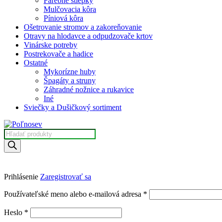
Farebné štiepky
Mulčovacia kôra
Píniová kôra
Ošetrovanie stromov a zakoreňovanie
Otravy na hlodavce a odpudzovače krtov
Vinárske potreby
Postrekovače a hadice
Ostatné
Mykorízne huby
Špagáty a struny
Záhradné nožnice a rukavice
Iné
Sviečky a Dušičkový sortiment
Products
search
Prihlásenie
Zaregistrovať sa
Povinné
Používateľské meno alebo e-mailová adresa
*
Povinné
Heslo
*