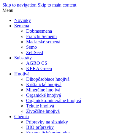
Skip to navigation
Skip to main content
Menu
Novinky
Semená
Dobrasemena
Franchi Sementi
Maďarské semená
Semo
Zel-Seed
Substráty
AGRO CS
KERA Green
Hnojivá
Dlhopôsobiace hnojivá
Krištalické hnojivá
Minerálne hnojivá
Organické hnojivá
Organicko-minerálne hnojivá
Tekuté hnojivá
Živočíšne hnojivá
Chémia
Prípravky na slizniaky
BIO prípravky
Enzymatické prípravky