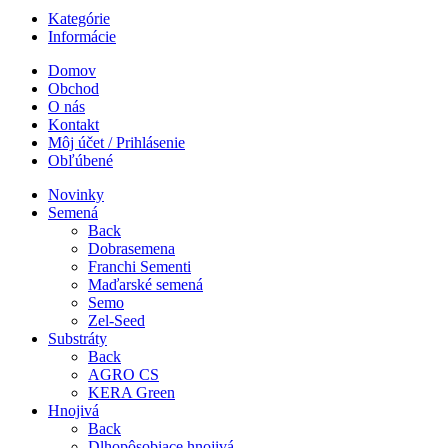
Kategórie
Informácie
Domov
Obchod
O nás
Kontakt
Môj účet / Prihlásenie
Obľúbené
Novinky
Semená
Back
Dobrasemena
Franchi Sementi
Maďarské semená
Semo
Zel-Seed
Substráty
Back
AGRO CS
KERA Green
Hnojivá
Back
Dlhopôsobiace hnojivá