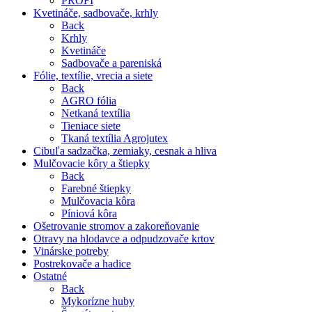
PROFI
Kvetináče, sadbovače, krhly
Back
Krhly
Kvetináče
Sadbovače a pareniská
Fólie, textílie, vrecia a siete
Back
AGRO fólia
Netkaná textília
Tieniace siete
Tkaná textília Agrojutex
Cibuľa sadzačka, zemiaky, cesnak a hliva
Mulčovacie kôry a štiepky
Back
Farebné štiepky
Mulčovacia kôra
Píniová kôra
Ošetrovanie stromov a zakoreňovanie
Otravy na hlodavce a odpudzovače krtov
Vinárske potreby
Postrekovače a hadice
Ostatné
Back
Mykorízne huby