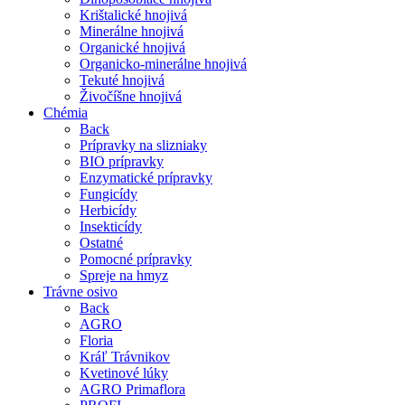
Krištalické hnojivá
Minerálne hnojivá
Organické hnojivá
Organicko-minerálne hnojivá
Tekuté hnojivá
Živočíšne hnojivá
Chémia
Back
Prípravky na slizniaky
BIO prípravky
Enzymatické prípravky
Fungicídy
Herbicídy
Insekticídy
Ostatné
Pomocné prípravky
Spreje na hmyz
Trávne osivo
Back
AGRO
Floria
Kráľ Trávnikov
Kvetinové lúky
AGRO Primaflora