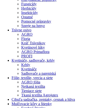
Fungicídy
Herbicídy
Insekticídy
Ostatné
Pomocné prípravky
Spreje na hmyz
Trávne osivo
AGRO
Floria
Kráľ Trávnikov
Kvetinové lúky
AGRO Primaflora
PROFI
Kvetináče, sadbovače, krhly
Krhly
Kvetináče
Sadbovače a pareniská
Fólie, textílie, vrecia a siete
AGRO fólia
Netkaná textília
Tieniace siete
Tkaná textília Agrojutex
Cibuľa sadzačka, zemiaky, cesnak a hliva
Mulčovacie kôry a štiepky