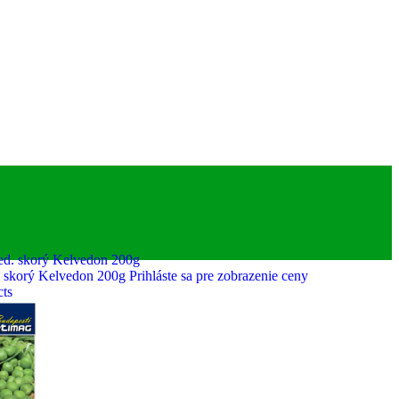
. skorý Kelvedon 200g
Prihláste sa pre zobrazenie ceny
cts