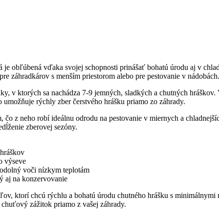
rá je obľúbená vďaka svojej schopnosti prinášať bohatú úrodu aj v ch
 pre záhradkárov s menším priestorom alebo pre pestovanie v nádobách
ruky, v ktorých sa nachádza 7-9 jemných, sladkých a chutných hráškov. 
čo umožňuje rýchly zber čerstvého hrášku priamo zo záhrady.
, čo z neho robí ideálnu odrodu na pestovanie v miernych a chladnejšíc
edĺženie zberovej sezóny.
 hráškov
o výseve
odolný voči nízkym teplotám
ý aj na konzervovanie
ov, ktorí chcú rýchlu a bohatú úrodu chutného hrášku s minimálnymi ná
i chuťový zážitok priamo z vašej záhrady.