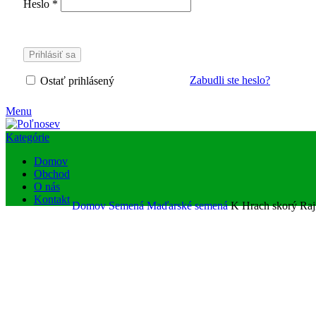
Heslo
*
Prihlásiť sa
Zabudli ste heslo?
Ostať prihlásený
Menu
Kategórie
Domov
Obchod
O nás
Kontakt
Domov
Semená
Maďarské semená
K Hrach skorý Raj