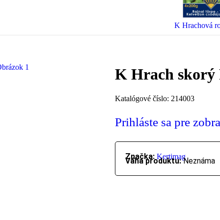
K Hrachová r
K Hrach skorý 
Katalógové číslo:
214003
Prihláste sa pre zobr
Značka:
Kertimag
Váha produktu:
Neznáma