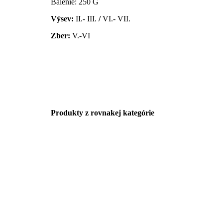
Balenie: 250 G
Výsev:
II.- III.
/
VI.- VII.
Zber:
V.-VI
Produkty z rovnakej kategórie