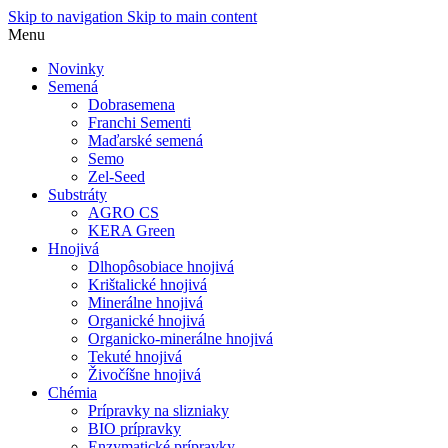
Skip to navigation
Skip to main content
Menu
Novinky
Semená
Dobrasemena
Franchi Sementi
Maďarské semená
Semo
Zel-Seed
Substráty
AGRO CS
KERA Green
Hnojivá
Dlhopôsobiace hnojivá
Krištalické hnojivá
Minerálne hnojivá
Organické hnojivá
Organicko-minerálne hnojivá
Tekuté hnojivá
Živočíšne hnojivá
Chémia
Prípravky na slizniaky
BIO prípravky
Enzymatické prípravky