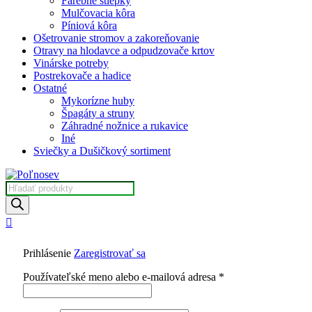
Farebné štiepky
Mulčovacia kôra
Píniová kôra
Ošetrovanie stromov a zakoreňovanie
Otravy na hlodavce a odpudzovače krtov
Vinárske potreby
Postrekovače a hadice
Ostatné
Mykorízne huby
Špagáty a struny
Záhradné nožnice a rukavice
Iné
Sviečky a Dušičkový sortiment
Prihlásenie
Zaregistrovať sa
Používateľské meno alebo e-mailová adresa
*