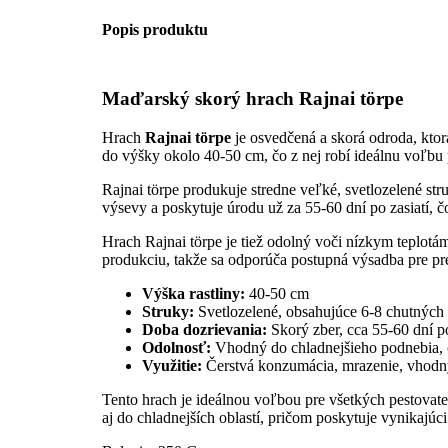
Popis produktu
Maďarský skorý hrach Rajnai törpe
Hrach
Rajnai törpe
je osvedčená a skorá odroda, kto
do výšky okolo 40-50 cm, čo z nej robí ideálnu voľbu
Rajnai törpe produkuje stredne veľké, svetlozelené st
výsevy a poskytuje úrodu už za 55-60 dní po zasiatí, 
Hrach Rajnai törpe je tiež odolný voči nízkym teplotám
produkciu, takže sa odporúča postupná výsadba pre pr
Výška rastliny:
40-50 cm
Struky:
Svetlozelené, obsahujúce 6-8 chutných
Doba dozrievania:
Skorý zber, cca 55-60 dní p
Odolnosť:
Vhodný do chladnejšieho podnebia, 
Využitie:
Čerstvá konzumácia, mrazenie, vhodn
Tento hrach je ideálnou voľbou pre všetkých pestovateľ
aj do chladnejších oblastí, pričom poskytuje vynikajúc