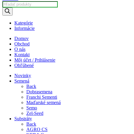
Products
search
Kategórie
Informácie
Domov
Obchod
O nás
Kontakt
Môj účet / Prihlásenie
Obľúbené
Novinky
Semená
Back
Dobrasemena
Franchi Sementi
Maďarské semená
Semo
Zel-Seed
Substráty
Back
AGRO CS