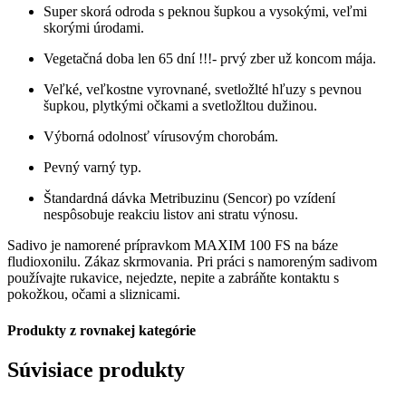
Super skorá odroda s peknou šupkou a vysokými, veľmi
skorými úrodami.
Vegetačná doba len 65 dní !!!- prvý zber už koncom mája.
Veľké, veľkostne vyrovnané, svetložlté hľuzy s pevnou
šupkou, plytkými očkami a svetložltou dužinou.
Výborná odolnosť vírusovým chorobám.
Pevný varný typ.
Štandardná dávka Metribuzinu (Sencor) po vzídení
nespôsobuje reakciu listov ani stratu výnosu.
Sadivo je namorené prípravkom MAXIM 100 FS na báze
fludioxonilu. Zákaz skrmovania. Pri práci s namoreným sadivom
používajte rukavice, nejedzte, nepite a zabráňte kontaktu s
pokožkou, očami a sliznicami.
Produkty z rovnakej kategórie
Súvisiace produkty