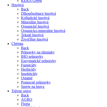
KERA Green
Hnojivá
Back
Dlhopôsobiace hnojivá
Krištalické hnojivá
Minerálne hnojivá
Organické hnojivá
Organicko-minerálne hnojivá
Tekuté hnojivá
Živočíšne hnojivá
Chémia
Back
Prípravky na slizniaky
BIO prípravky
Enzymatické prípravky
Fungicídy
Herbicídy
Insekticídy
Ostatné
Pomocné prípravky
Spreje na hmyz
Trávne osivo
Back
AGRO
Floria