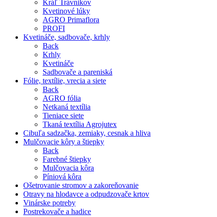
Kráľ Trávnikov
Kvetinové lúky
AGRO Primaflora
PROFI
Kvetináče, sadbovače, krhly
Back
Krhly
Kvetináče
Sadbovače a pareniská
Fólie, textílie, vrecia a siete
Back
AGRO fólia
Netkaná textília
Tieniace siete
Tkaná textília Agrojutex
Cibuľa sadzačka, zemiaky, cesnak a hliva
Mulčovacie kôry a štiepky
Back
Farebné štiepky
Mulčovacia kôra
Píniová kôra
Ošetrovanie stromov a zakoreňovanie
Otravy na hlodavce a odpudzovače krtov
Vinárske potreby
Postrekovače a hadice