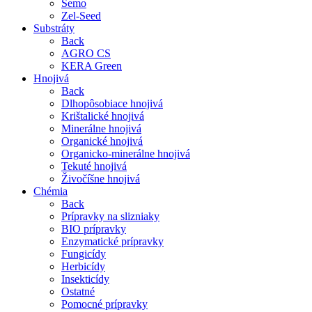
Semo
Zel-Seed
Substráty
Back
AGRO CS
KERA Green
Hnojivá
Back
Dlhopôsobiace hnojivá
Krištalické hnojivá
Minerálne hnojivá
Organické hnojivá
Organicko-minerálne hnojivá
Tekuté hnojivá
Živočíšne hnojivá
Chémia
Back
Prípravky na slizniaky
BIO prípravky
Enzymatické prípravky
Fungicídy
Herbicídy
Insekticídy
Ostatné
Pomocné prípravky