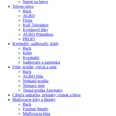
Spreje na hmyz
Trávne osivo
Back
AGRO
Floria
Kráľ Trávnikov
Kvetinové lúky
AGRO Primaflora
PROFI
Kvetináče, sadbovače, krhly
Back
Krhly
Kvetináče
Sadbovače a pareniská
Fólie, textílie, vrecia a siete
Back
AGRO fólia
Netkaná textília
Tieniace siete
Tkaná textília Agrojutex
Cibuľa sadzačka, zemiaky, cesnak a hliva
Mulčovacie kôry a štiepky
Back
Farebné štiepky
Mulčovacia kôra