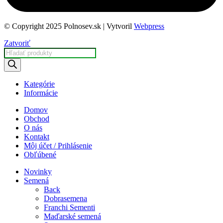
© Copyright 2025 Polnosev.sk | Vytvoril
Webpress
Zatvoriť
Products
search
Kategórie
Informácie
Domov
Obchod
O nás
Kontakt
Môj účet / Prihlásenie
Obľúbené
Novinky
Semená
Back
Dobrasemena
Franchi Sementi
Maďarské semená