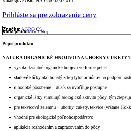
Katalógové číslo:
NA-0260-0007-015
Prihláste sa pre zobrazenie ceny
Značka:
AGRO CS
Váha produktu:
1.5kg
Popis produktu
NATURA ORGANICKÉ HNOJIVO NA UHORKY CUKETY TE
vysoko kvalitné organické hnojivo vo forme peliet
sladové klíčky ako bohatý zdroj fytohormónov na podporu ras
dlhodobé pôsobenie – dusík sa uvoľňuje postupne
organické látky stimulujú biologickú aktivitu pôdy, tým zlepšuj
pre tekvicovú zeleninu – uhorky, cukety, tekvice (vrátane Hok
vhodné pre ekologické poľnohospodárstvo
aplikácia rozhodením a zapracovaním do pôdy