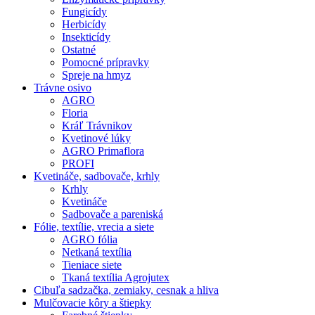
Fungicídy
Herbicídy
Insekticídy
Ostatné
Pomocné prípravky
Spreje na hmyz
Trávne osivo
AGRO
Floria
Kráľ Trávnikov
Kvetinové lúky
AGRO Primaflora
PROFI
Kvetináče, sadbovače, krhly
Krhly
Kvetináče
Sadbovače a pareniská
Fólie, textílie, vrecia a siete
AGRO fólia
Netkaná textília
Tieniace siete
Tkaná textília Agrojutex
Cibuľa sadzačka, zemiaky, cesnak a hliva
Mulčovacie kôry a štiepky