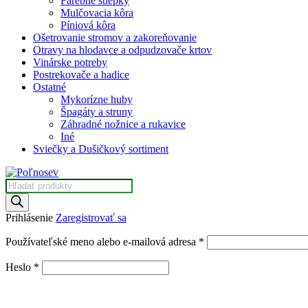
Farebné štiepky
Mulčovacia kôra
Píniová kôra
Ošetrovanie stromov a zakoreňovanie
Otravy na hlodavce a odpudzovače krtov
Vinárske potreby
Postrekovače a hadice
Ostatné
Mykorízne huby
Špagáty a struny
Záhradné nožnice a rukavice
Iné
Sviečky a Dušičkový sortiment
Products
search
Prihlásenie
Zaregistrovať sa
Povinné
Používateľské meno alebo e-mailová adresa
*
Povinné
Heslo
*