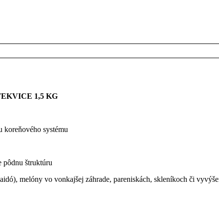
KVICE 1,5 KG
tu koreňového systému
e pôdnu štruktúru
kaidó), melóny vo vonkajšej záhrade, pareniskách, skleníkoch či vyvý