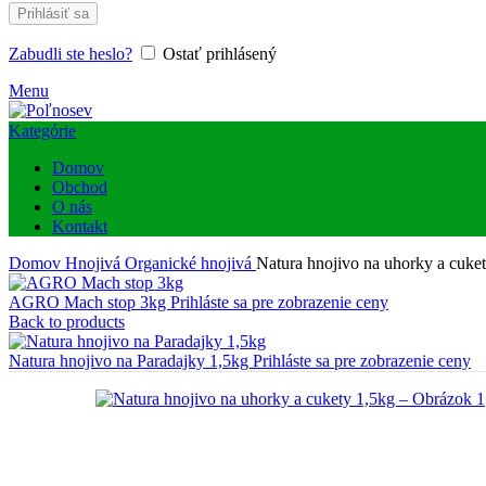
Prihlásiť sa
Zabudli ste heslo?
Ostať prihlásený
Menu
Kategórie
Domov
Obchod
O nás
Kontakt
Domov
Hnojivá
Organické hnojivá
Natura hnojivo na uhorky a cuke
AGRO Mach stop 3kg
Prihláste sa pre zobrazenie ceny
Back to products
Natura hnojivo na Paradajky 1,5kg
Prihláste sa pre zobrazenie ceny