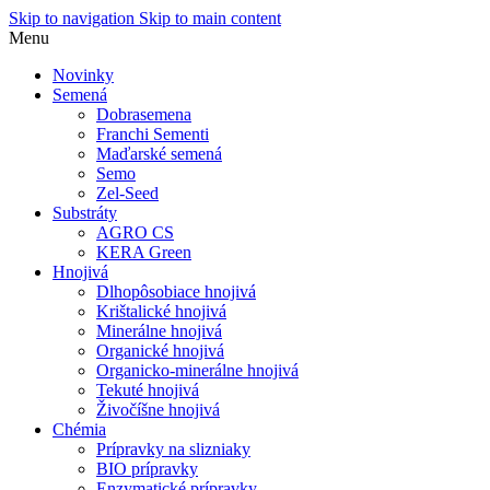
Skip to navigation
Skip to main content
Menu
Novinky
Semená
Dobrasemena
Franchi Sementi
Maďarské semená
Semo
Zel-Seed
Substráty
AGRO CS
KERA Green
Hnojivá
Dlhopôsobiace hnojivá
Krištalické hnojivá
Minerálne hnojivá
Organické hnojivá
Organicko-minerálne hnojivá
Tekuté hnojivá
Živočíšne hnojivá
Chémia
Prípravky na slizniaky
BIO prípravky
Enzymatické prípravky