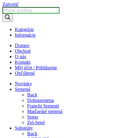
Zatvoriť
Products
search
Kategórie
Informácie
Domov
Obchod
O nás
Kontakt
Môj účet / Prihlásenie
Obľúbené
Novinky
Semená
Back
Dobrasemena
Franchi Sementi
Maďarské semená
Semo
Zel-Seed
Substráty
Back