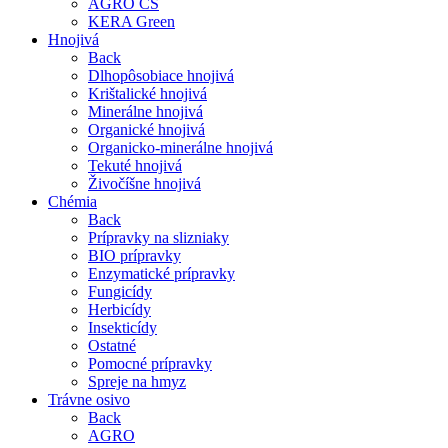
AGRO CS
KERA Green
Hnojivá
Back
Dlhopôsobiace hnojivá
Krištalické hnojivá
Minerálne hnojivá
Organické hnojivá
Organicko-minerálne hnojivá
Tekuté hnojivá
Živočíšne hnojivá
Chémia
Back
Prípravky na slizniaky
BIO prípravky
Enzymatické prípravky
Fungicídy
Herbicídy
Insekticídy
Ostatné
Pomocné prípravky
Spreje na hmyz
Trávne osivo
Back
AGRO