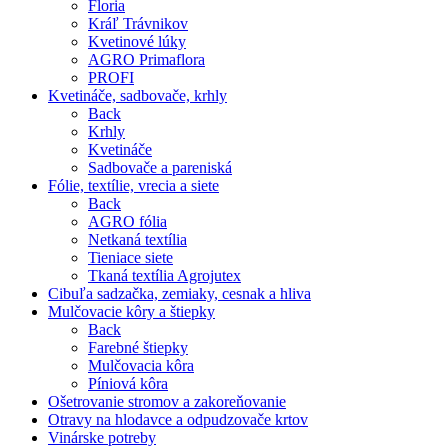
Floria
Kráľ Trávnikov
Kvetinové lúky
AGRO Primaflora
PROFI
Kvetináče, sadbovače, krhly
Back
Krhly
Kvetináče
Sadbovače a pareniská
Fólie, textílie, vrecia a siete
Back
AGRO fólia
Netkaná textília
Tieniace siete
Tkaná textília Agrojutex
Cibuľa sadzačka, zemiaky, cesnak a hliva
Mulčovacie kôry a štiepky
Back
Farebné štiepky
Mulčovacia kôra
Píniová kôra
Ošetrovanie stromov a zakoreňovanie
Otravy na hlodavce a odpudzovače krtov
Vinárske potreby