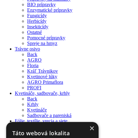
BIO prípravky
Enzymatické prípravky
Fungicídy
Herbicídy
Insekticídy
Ostatné
Pomocné prípravky
Spreje na hmyz
Trávne osivo
Back
AGRO
Floria
Kráľ Trávnikov
Kvetinové lúky
AGRO Primaflora
PROFI
Kvetináče, sadbovače, krhly
Back
Krhly
Kvetináče
Sadbovače a pareniská
Fólie, textílie, vrecia a siete
×
Back
AGRO fólia
Táto webová lokalita
Netkaná textília