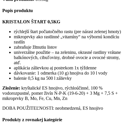
Popis produktu
KRISTALON ŠTART 0,5KG
rýchlejší štart počiatočného rastu (pre nárast zelenej hmoty)
mikroprvky ako rastlinné „vitamíny“ na výbornú kondíciu
rastlín
zabraňuje žltnutiu listov
univerzálne použitie – na zeleninu, okrasné rastliny vrátane
balkónových, cibuľoviny, drobné ovocie a ovocné stromy,
atď.
aplikácia zálievkou aj postrekom 1x týždenne
dávkovanie: 1 odmerka (10 g) hnojiva do 10 l vody
balenie 0,5 kg na 500 l zálievky
Zloženie:
kryštalické ES hnojivo, rýchloúčinné, 100 %
vodorozpustné, pomer živín N-P-K (19-6-20) + 3 Mg + 7,5 S +
mikroprvky B, Mo, Fe, Cu, Mn, Zn
DOBA POUŽITEĽNOSTI: neobmedzená, ES hnojivo
Produkty z rovnakej kategórie