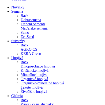
Novinky
Semená
Back
Dobrasemena
Franchi Sementi
Maďarské semená
Semo
Zel-Seed
Substráty
Back
AGRO CS
KERA Green
Hnojivá
Back
Dlhopôsobiace hnojivá
Krištalické hnojivá
Minerálne hnojivá
Organické hnojivá
Organicko-minerálne hnojivá
Tekuté hnojivá
Živočíšne hnojivá
Chémia
Back
Prípravky na slizniaky