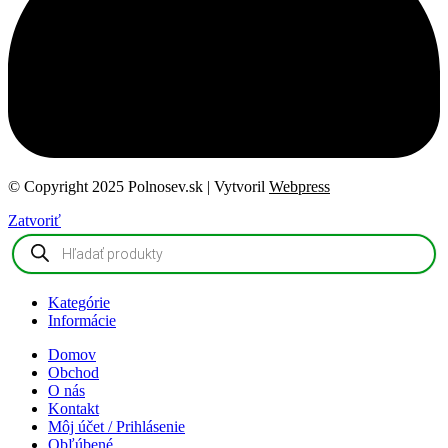
© Copyright 2025 Polnosev.sk | Vytvoril
Webpress
Zatvoriť
Products
search
Kategórie
Informácie
Domov
Obchod
O nás
Kontakt
Môj účet / Prihlásenie
Obľúbené