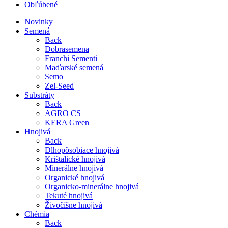
Obľúbené
Novinky
Semená
Back
Dobrasemena
Franchi Sementi
Maďarské semená
Semo
Zel-Seed
Substráty
Back
AGRO CS
KERA Green
Hnojivá
Back
Dlhopôsobiace hnojivá
Krištalické hnojivá
Minerálne hnojivá
Organické hnojivá
Organicko-minerálne hnojivá
Tekuté hnojivá
Živočíšne hnojivá
Chémia
Back