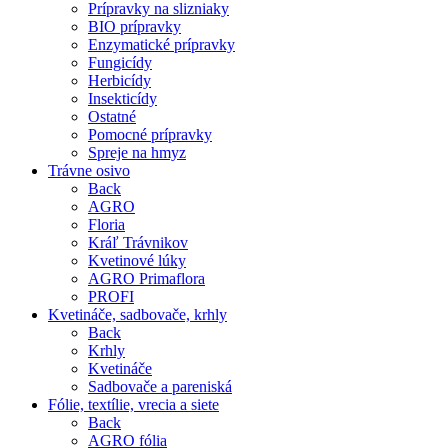
Prípravky na slizniaky
BIO prípravky
Enzymatické prípravky
Fungicídy
Herbicídy
Insekticídy
Ostatné
Pomocné prípravky
Spreje na hmyz
Trávne osivo
Back
AGRO
Floria
Kráľ Trávnikov
Kvetinové lúky
AGRO Primaflora
PROFI
Kvetináče, sadbovače, krhly
Back
Krhly
Kvetináče
Sadbovače a pareniská
Fólie, textílie, vrecia a siete
Back
AGRO fólia