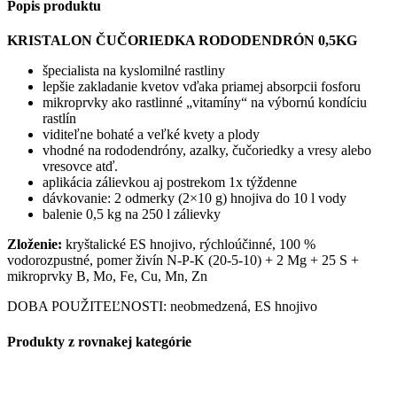
Popis produktu
KRISTALON ČUČORIEDKA RODODENDRÓN 0,5KG
špecialista na kyslomilné rastliny
lepšie zakladanie kvetov vďaka priamej absorpcii fosforu
mikroprvky ako rastlinné „vitamíny“ na výbornú kondíciu
rastlín
viditeľne bohaté a veľké kvety a plody
vhodné na rododendróny, azalky, čučoriedky a vresy alebo
vresovce atď.
aplikácia zálievkou aj postrekom 1x týždenne
dávkovanie: 2 odmerky (2×10 g) hnojiva do 10 l vody
balenie 0,5 kg na 250 l zálievky
Zloženie:
kryštalické ES hnojivo, rýchloúčinné, 100 %
vodorozpustné, pomer živín N-P-K (20-5-10) + 2 Mg + 25 S +
mikroprvky B, Mo, Fe, Cu, Mn, Zn
DOBA POUŽITEĽNOSTI: neobmedzená, ES hnojivo
Produkty z rovnakej kategórie