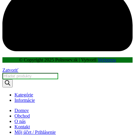
© Copyright 2025 Polnosev.sk | Vytvoril
Webpress
Zatvoriť
Products
search
Kategórie
Informácie
Domov
Obchod
O nás
Kontakt
Môj účet / Prihlásenie