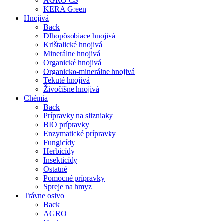
AGRO CS
KERA Green
Hnojivá
Back
Dlhopôsobiace hnojivá
Krištalické hnojivá
Minerálne hnojivá
Organické hnojivá
Organicko-minerálne hnojivá
Tekuté hnojivá
Živočíšne hnojivá
Chémia
Back
Prípravky na slizniaky
BIO prípravky
Enzymatické prípravky
Fungicídy
Herbicídy
Insekticídy
Ostatné
Pomocné prípravky
Spreje na hmyz
Trávne osivo
Back
AGRO