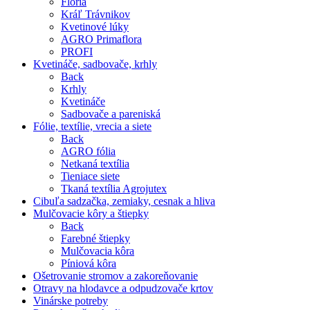
Floria
Kráľ Trávnikov
Kvetinové lúky
AGRO Primaflora
PROFI
Kvetináče, sadbovače, krhly
Back
Krhly
Kvetináče
Sadbovače a pareniská
Fólie, textílie, vrecia a siete
Back
AGRO fólia
Netkaná textília
Tieniace siete
Tkaná textília Agrojutex
Cibuľa sadzačka, zemiaky, cesnak a hliva
Mulčovacie kôry a štiepky
Back
Farebné štiepky
Mulčovacia kôra
Píniová kôra
Ošetrovanie stromov a zakoreňovanie
Otravy na hlodavce a odpudzovače krtov
Vinárske potreby