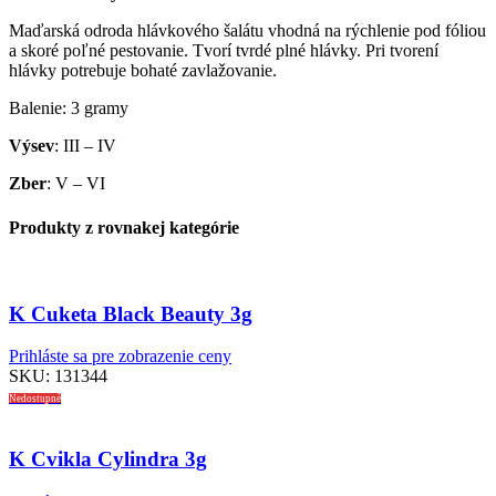
Maďarská odroda hlávkového šalátu vhodná na rýchlenie pod fóliou
a skoré poľné pestovanie. Tvorí tvrdé plné hlávky. Pri tvorení
hlávky potrebuje bohaté zavlažovanie.
Balenie: 3 gramy
Výsev
: III – IV
Zber
: V – VI
Produkty z rovnakej kategórie
K Cuketa Black Beauty 3g
Prihláste sa pre zobrazenie ceny
SKU:
131344
Nedostupné
K Cvikla Cylindra 3g