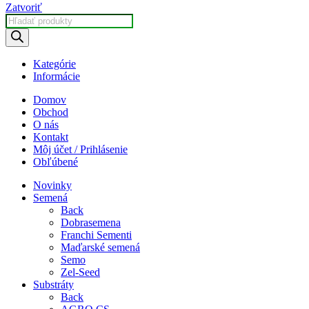
Zatvoriť
Products
search
Kategórie
Informácie
Domov
Obchod
O nás
Kontakt
Môj účet / Prihlásenie
Obľúbené
Novinky
Semená
Back
Dobrasemena
Franchi Sementi
Maďarské semená
Semo
Zel-Seed
Substráty
Back