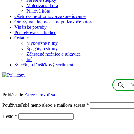
Farebné štiepky
Mulčovacia kôra
Píniová kôra
Ošetrovanie stromov a zakoreňovanie
Otravy na hlodavce a odpudzovače krtov
Vinárske potreby
Postrekovače a hadice
Ostatné
Mykorízne huby
Špagáty a struny
Záhradné nožnice a rukavice
Iné
Sviečky a Dušičkový sortiment
Products
search
Prihlásenie
Zaregistrovať sa
Povinné
Používateľské meno alebo e-mailová adresa
*
Povinné
Heslo
*