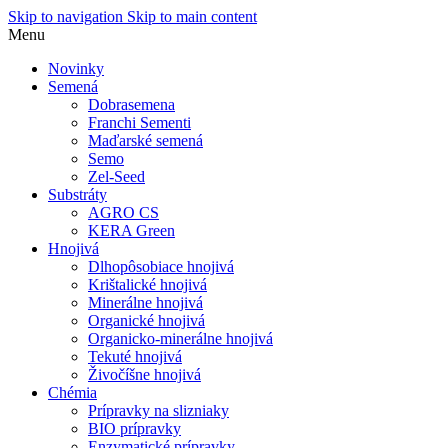
Skip to navigation
Skip to main content
Menu
Novinky
Semená
Dobrasemena
Franchi Sementi
Maďarské semená
Semo
Zel-Seed
Substráty
AGRO CS
KERA Green
Hnojivá
Dlhopôsobiace hnojivá
Krištalické hnojivá
Minerálne hnojivá
Organické hnojivá
Organicko-minerálne hnojivá
Tekuté hnojivá
Živočíšne hnojivá
Chémia
Prípravky na slizniaky
BIO prípravky
Enzymatické prípravky