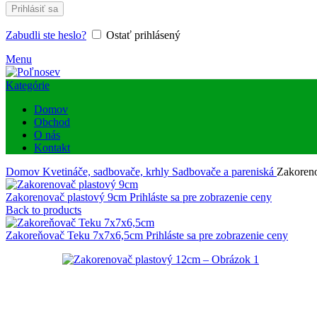
Prihlásiť sa
Zabudli ste heslo?
Ostať prihlásený
Menu
Kategórie
Domov
Obchod
O nás
Kontakt
Domov
Kvetináče, sadbovače, krhly
Sadbovače a pareniská
Zakoren
Zakorenovač plastový 9cm
Prihláste sa pre zobrazenie ceny
Back to products
Zakoreňovač Teku 7x7x6,5cm
Prihláste sa pre zobrazenie ceny