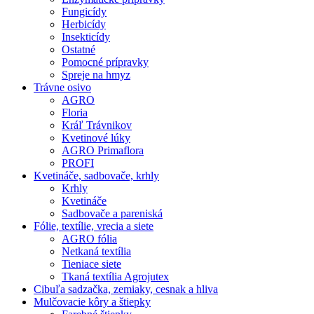
Fungicídy
Herbicídy
Insekticídy
Ostatné
Pomocné prípravky
Spreje na hmyz
Trávne osivo
AGRO
Floria
Kráľ Trávnikov
Kvetinové lúky
AGRO Primaflora
PROFI
Kvetináče, sadbovače, krhly
Krhly
Kvetináče
Sadbovače a pareniská
Fólie, textílie, vrecia a siete
AGRO fólia
Netkaná textília
Tieniace siete
Tkaná textília Agrojutex
Cibuľa sadzačka, zemiaky, cesnak a hliva
Mulčovacie kôry a štiepky