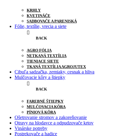
KRHLY
KVETINÁČE
SADBOVAČE A PARENISKÁ
Fólie, textílie, vrecia a siete
BACK
AGRO FÓLIA
NETKANÁ TEXTÍLIA
TIENIACE SIETE
TKANÁ TEXTÍLIA AGROJUTEX
Cibuľa sadzačka, zemiaky, cesnak a hliva
Mulčovacie kôry a štiepky
BACK
FAREBNÉ ŠTIEPKY
MULČOVACIA KÔRA
PÍNIOVÁ KÔRA
Ošetrovanie stromov a zakoreňovanie
Otravy na hlodavce a odpudzovače krtov
Vinárske potreby
Postrekovače a hadice