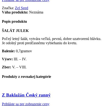
Značka:
Zel Seed
Váha produktu:
Neznáma
Popis produktu
ŠALÁT JULEK
Poľný letný šalát, vytvára veľkú, pevnú, dobre uzatvorenú hlávku.
Je odolný proti predčasnému vybiehaniu do kvetu.
Balenie:
0,7gramov
Výsev:
III. – IV.
Zber:
V. – VIII.
Produkty z rovnakej kategórie
Z Baklažán Český ranný
Prihláste sa pre zobrazenie ceny