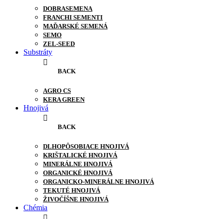
DOBRASEMENA
FRANCHI SEMENTI
MAĎARSKÉ SEMENÁ
SEMO
ZEL-SEED
Substráty
BACK
AGRO CS
KERA GREEN
Hnojivá
BACK
DLHOPÔSOBIACE HNOJIVÁ
KRIŠTALICKÉ HNOJIVÁ
MINERÁLNE HNOJIVÁ
ORGANICKÉ HNOJIVÁ
ORGANICKO-MINERÁLNE HNOJIVÁ
TEKUTÉ HNOJIVÁ
ŽIVOČÍŠNE HNOJIVÁ
Chémia