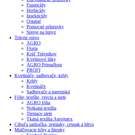
Fungicídy
Herbicídy
Insekticídy
Ostatné
Pomocné prípravky
Spreje na hmyz
Trávne osivo
AGRO
Floria
Kráľ Trávnikov
Kvetinové lúky
AGRO Primaflora
PROFI
Kvetináče, sadbovače, krhly
Krhly
Kvetináče
Sadbovače a pareniská
Fólie, textílie, vrecia a siete
AGRO fólia
Netkaná textília
Tieniace siete
Tkaná textília Agrojutex
Cibuľa sadzačka, zemiaky, cesnak a hliva
Mulčovacie kôry a štiepky