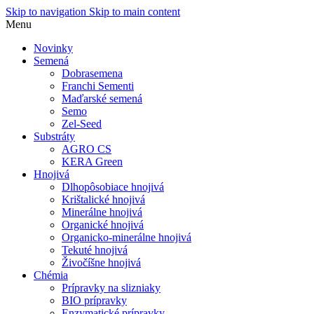
Skip to navigation
Skip to main content
Menu
Novinky
Semená
Dobrasemena
Franchi Sementi
Maďarské semená
Semo
Zel-Seed
Substráty
AGRO CS
KERA Green
Hnojivá
Dlhopôsobiace hnojivá
Krištalické hnojivá
Minerálne hnojivá
Organické hnojivá
Organicko-minerálne hnojivá
Tekuté hnojivá
Živočíšne hnojivá
Chémia
Prípravky na slizniaky
BIO prípravky
Enzymatické prípravky