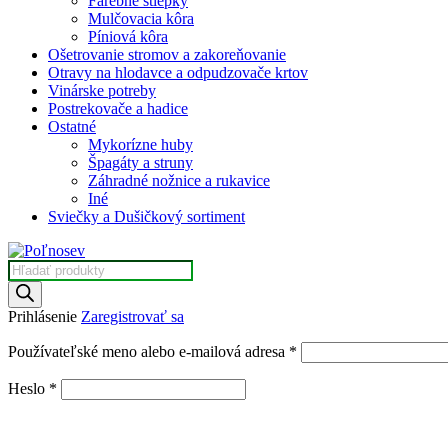
Farebné štiepky
Mulčovacia kôra
Píniová kôra
Ošetrovanie stromov a zakoreňovanie
Otravy na hlodavce a odpudzovače krtov
Vinárske potreby
Postrekovače a hadice
Ostatné
Mykorízne huby
Špagáty a struny
Záhradné nožnice a rukavice
Iné
Sviečky a Dušičkový sortiment
Products
search
Prihlásenie
Zaregistrovať sa
Povinné
Používateľské meno alebo e-mailová adresa
*
Povinné
Heslo
*