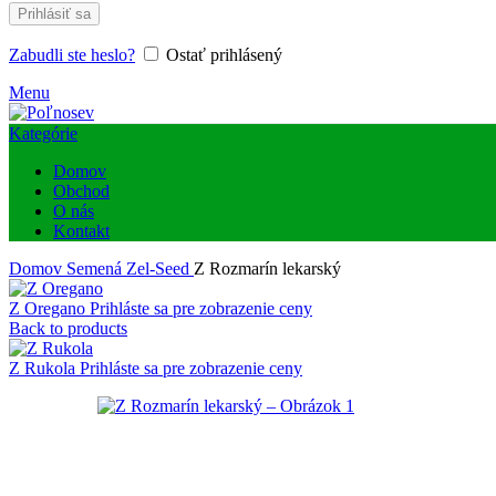
Prihlásiť sa
Zabudli ste heslo?
Ostať prihlásený
Menu
Kategórie
Domov
Obchod
O nás
Kontakt
Domov
Semená
Zel-Seed
Z Rozmarín lekarský
Z Oregano
Prihláste sa pre zobrazenie ceny
Back to products
Z Rukola
Prihláste sa pre zobrazenie ceny