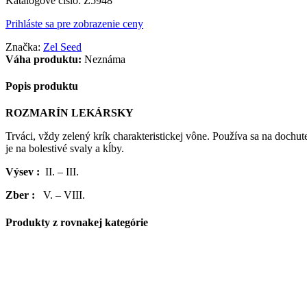
Katalógové číslo:
Z5948
Prihláste sa pre zobrazenie ceny
Značka:
Zel Seed
Váha produktu:
Neznáma
Popis produktu
ROZMARÍN LEKÁRSKY
Trváci, vždy zelený krík charakteristickej vône. Používa sa na dochu
je na bolestivé svaly a kĺby.
Výsev :
II. – III.
Zber :
V. – VIII.
Produkty z rovnakej kategórie