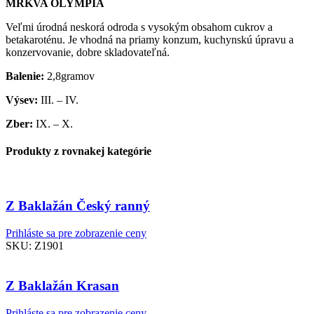
MRKVA OLYMPIA
Veľmi úrodná neskorá odroda s vysokým obsahom cukrov a
betakaroténu. Je vhodná na priamy konzum, kuchynskú úpravu a
konzervovanie, dobre skladovateľná.
Balenie:
2,8gramov
Výsev:
III. – IV.
Zber:
IX. – X.
Produkty z rovnakej kategórie
Z Baklažán Český ranný
Prihláste sa pre zobrazenie ceny
SKU:
Z1901
Z Baklažán Krasan
Prihláste sa pre zobrazenie ceny