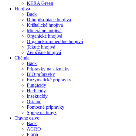
KERA Green
Hnojivá
Back
Dlhopôsobiace hnojivá
Krištalické hnojivá
Minerálne hnojivá
Organické hnojivá
Organicko-minerálne hnojivá
Tekuté hnojivá
Živočíšne hnojivá
Chémia
Back
Prípravky na slizniaky
BIO prípravky
Enzymatické prípravky
Fungicídy
Herbicídy
Insekticídy
Ostatné
Pomocné prípravky
Spreje na hmyz
Trávne osivo
Back
AGRO
Floria