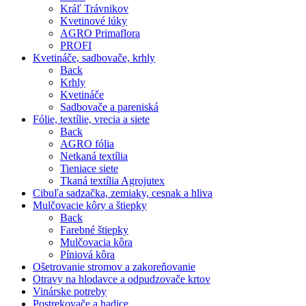
Kráľ Trávnikov
Kvetinové lúky
AGRO Primaflora
PROFI
Kvetináče, sadbovače, krhly
Back
Krhly
Kvetináče
Sadbovače a pareniská
Fólie, textílie, vrecia a siete
Back
AGRO fólia
Netkaná textília
Tieniace siete
Tkaná textília Agrojutex
Cibuľa sadzačka, zemiaky, cesnak a hliva
Mulčovacie kôry a štiepky
Back
Farebné štiepky
Mulčovacia kôra
Píniová kôra
Ošetrovanie stromov a zakoreňovanie
Otravy na hlodavce a odpudzovače krtov
Vinárske potreby
Postrekovače a hadice