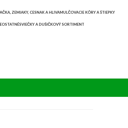
AČKA, ZEMIAKY, CESNAK A HLIVA
MULČOVACIE KÔRY A ŠTIEPKY
E
OSTATNÉ
SVIEČKY A DUŠIČKOVÝ SORTIMENT