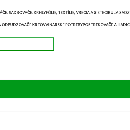
ÁČE, SADBOVAČE, KRHLY
FÓLIE, TEXTÍLIE, VRECIA A SIETE
CIBUĽA SADZ
A ODPUDZOVAČE KRTOV
VINÁRSKE POTREBY
POSTREKOVAČE A HADIC