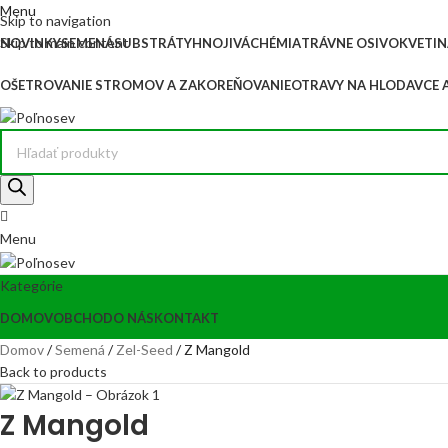
Menu
Skip to navigation
Skip to main content
NOVINKY
SEMENÁ
SUBSTRÁTY
HNOJIVÁ
CHÉMIA
TRÁVNE OSIVO
KVETIN
OŠETROVANIE STROMOV A ZAKOREŇOVANIE
OTRAVY NA HLODAVCE 
Menu
Kategórie
DOMOV
OBCHOD
O NÁS
KONTAKT
Domov
Semená
Zel-Seed
Z Mangold
Back to products
Z Mangold