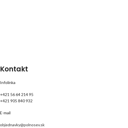
Kontakt
Infolinka
+421 56 64 214 95
+421 905 840 932
E-mail
objednavky@polnosev.sk