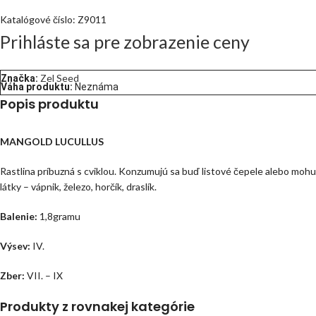
Katalógové číslo:
Z9011
Prihláste sa pre zobrazenie ceny
Zel Seed
Značka:
Váha produktu:
Neznáma
Popis produktu
MANGOLD LUCULLUS
Rastlina príbuzná s cviklou. Konzumujú sa buď listové čepele alebo mohu
látky – vápnik, železo, horčík, draslík.
Balenie:
1,8gramu
Výsev:
IV.
Zber:
VII. – IX
Produkty z rovnakej kategórie