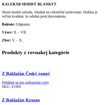
KALERÁB MODRÝ BLANKYT
Skorá modrá odroda, vhodná na celoročné pestovanie. Dužina je
veľmi kvalitná. Je odolná proti drevnateniu.
Balenie:
0,8gramu
Výsev:
II. – VII.
Zber:
V. – X.
Produkty z rovnakej kategórie
Z Baklažán Český ranný
Prihláste sa pre zobrazenie ceny
SKU:
Z1901
Z Baklažán Krasan