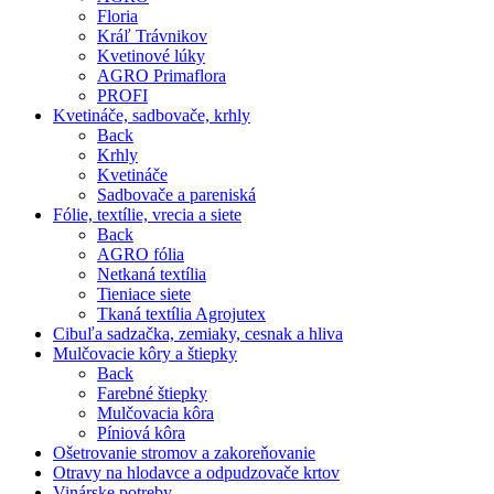
Floria
Kráľ Trávnikov
Kvetinové lúky
AGRO Primaflora
PROFI
Kvetináče, sadbovače, krhly
Back
Krhly
Kvetináče
Sadbovače a pareniská
Fólie, textílie, vrecia a siete
Back
AGRO fólia
Netkaná textília
Tieniace siete
Tkaná textília Agrojutex
Cibuľa sadzačka, zemiaky, cesnak a hliva
Mulčovacie kôry a štiepky
Back
Farebné štiepky
Mulčovacia kôra
Píniová kôra
Ošetrovanie stromov a zakoreňovanie
Otravy na hlodavce a odpudzovače krtov
Vinárske potreby