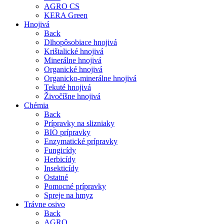
AGRO CS
KERA Green
Hnojivá
Back
Dlhopôsobiace hnojivá
Krištalické hnojivá
Minerálne hnojivá
Organické hnojivá
Organicko-minerálne hnojivá
Tekuté hnojivá
Živočíšne hnojivá
Chémia
Back
Prípravky na slizniaky
BIO prípravky
Enzymatické prípravky
Fungicídy
Herbicídy
Insekticídy
Ostatné
Pomocné prípravky
Spreje na hmyz
Trávne osivo
Back
AGRO