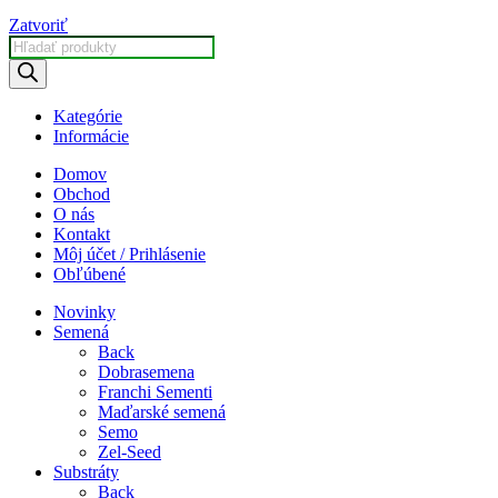
Zatvoriť
Products
search
Kategórie
Informácie
Domov
Obchod
O nás
Kontakt
Môj účet / Prihlásenie
Obľúbené
Novinky
Semená
Back
Dobrasemena
Franchi Sementi
Maďarské semená
Semo
Zel-Seed
Substráty
Back