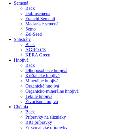
Semená
Back
Dobrasemena
Franchi Sementi
Maďarské semená
Semo
Zel-Seed
Substráty
Back
AGRO CS
KERA Green
Hnojivá
Back
Dlhopôsobiace hnojivá
Krištalické hnojivá
Minerálne hnojivá
Organické hnojivá
Organicko-minerálne hnojivá
Tekuté hnojivá
Živočíšne hnojivá
Chémia
Back
Prípravky na slizniaky
BIO prípravky
Enzymatické prípravky