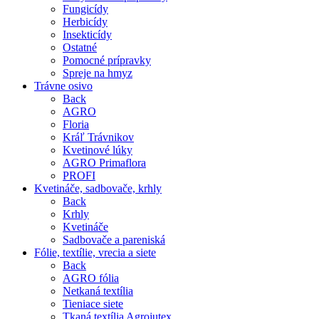
Fungicídy
Herbicídy
Insekticídy
Ostatné
Pomocné prípravky
Spreje na hmyz
Trávne osivo
Back
AGRO
Floria
Kráľ Trávnikov
Kvetinové lúky
AGRO Primaflora
PROFI
Kvetináče, sadbovače, krhly
Back
Krhly
Kvetináče
Sadbovače a pareniská
Fólie, textílie, vrecia a siete
Back
AGRO fólia
Netkaná textília
Tieniace siete
Tkaná textília Agrojutex