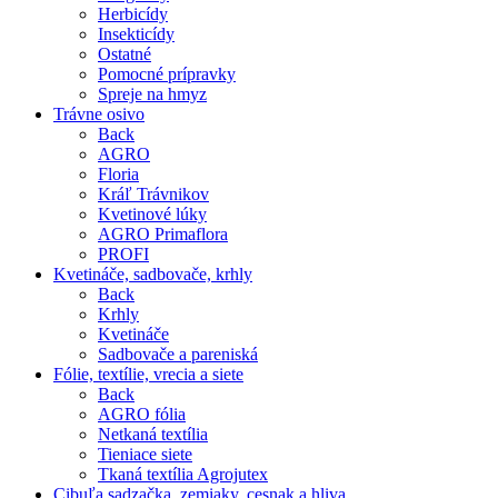
Herbicídy
Insekticídy
Ostatné
Pomocné prípravky
Spreje na hmyz
Trávne osivo
Back
AGRO
Floria
Kráľ Trávnikov
Kvetinové lúky
AGRO Primaflora
PROFI
Kvetináče, sadbovače, krhly
Back
Krhly
Kvetináče
Sadbovače a pareniská
Fólie, textílie, vrecia a siete
Back
AGRO fólia
Netkaná textília
Tieniace siete
Tkaná textília Agrojutex
Cibuľa sadzačka, zemiaky, cesnak a hliva