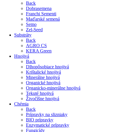
Back
Dobrasemena
Franchi Sementi
Maďarské semená
Semo
Zel-Seed
Substráty
Back
AGRO CS
KERA Green
Hnojivá
Back
Dlhopôsobiace hnojivá
Krištalické hnojivá
Minerálne hnojivá
Organické hnojivá
Organicko-minerálne hnojivá
Tekuté hnojivá
Živočíšne hnojivá
Chémia
Back
Prípravky na slizniaky
BIO prípravky
Enzymatické prípravky
Fungicídy