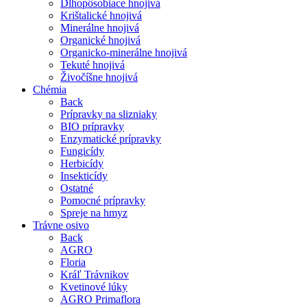
Dlhopôsobiace hnojivá
Krištalické hnojivá
Minerálne hnojivá
Organické hnojivá
Organicko-minerálne hnojivá
Tekuté hnojivá
Živočíšne hnojivá
Chémia
Back
Prípravky na slizniaky
BIO prípravky
Enzymatické prípravky
Fungicídy
Herbicídy
Insekticídy
Ostatné
Pomocné prípravky
Spreje na hmyz
Trávne osivo
Back
AGRO
Floria
Kráľ Trávnikov
Kvetinové lúky
AGRO Primaflora