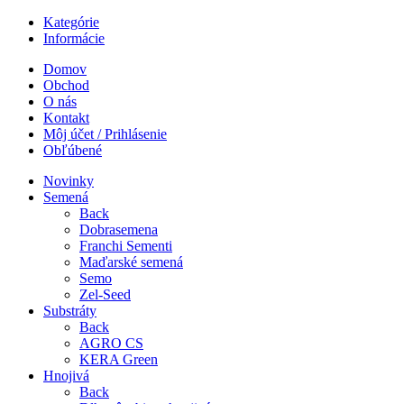
Kategórie
Informácie
Domov
Obchod
O nás
Kontakt
Môj účet / Prihlásenie
Obľúbené
Novinky
Semená
Back
Dobrasemena
Franchi Sementi
Maďarské semená
Semo
Zel-Seed
Substráty
Back
AGRO CS
KERA Green
Hnojivá
Back