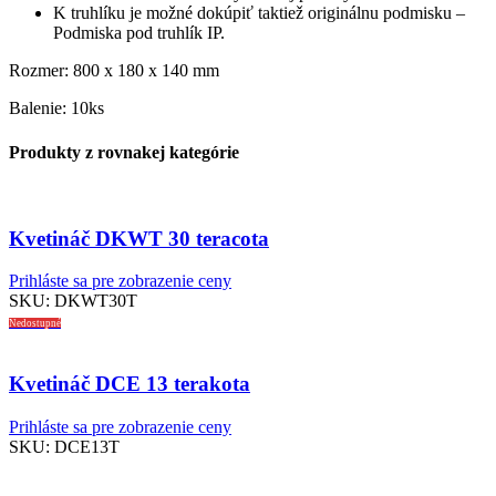
K truhlíku je možné dokúpiť taktiež originálnu podmisku –
Podmiska pod truhlík IP.
Rozmer: 800 x 180 x 140 mm
Balenie: 10ks
Produkty z rovnakej kategórie
Kvetináč DKWT 30 teracota
Prihláste sa pre zobrazenie ceny
SKU:
DKWT30T
Nedostupné
Kvetináč DCE 13 terakota
Prihláste sa pre zobrazenie ceny
SKU:
DCE13T