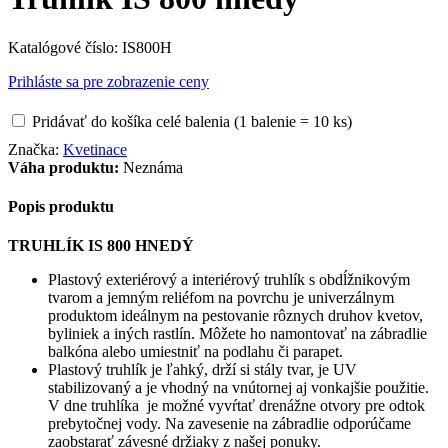
Katalógové číslo:
IS800H
Prihláste sa pre zobrazenie ceny
Pridávať do košíka celé balenia (1 balenie = 10 ks)
Značka:
Kvetinace
Váha produktu:
Neznáma
Popis produktu
TRUHLÍK IS 800 HNEDÝ
Plastový exteriérový a interiérový truhlík s obdĺžnikovým
tvarom a jemným reliéfom na povrchu je univerzálnym
produktom ideálnym na pestovanie rôznych druhov kvetov,
byliniek a iných rastlín. Môžete ho namontovať na zábradlie
balkóna alebo umiestniť na podlahu či parapet.
Plastový truhlík je ľahký, drží si stály tvar, je UV
stabilizovaný a je vhodný na vnútornej aj vonkajšie použitie.
V dne truhlíka je možné vyvŕtať drenážne otvory pre odtok
prebytočnej vody. Na zavesenie na zábradlie odporúčame
zaobstarať závesné držiaky z našej ponuky.