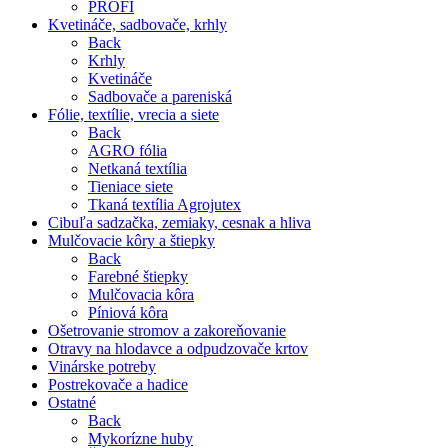
PROFI
Kvetináče, sadbovače, krhly
Back
Krhly
Kvetináče
Sadbovače a pareniská
Fólie, textílie, vrecia a siete
Back
AGRO fólia
Netkaná textília
Tieniace siete
Tkaná textília Agrojutex
Cibuľa sadzačka, zemiaky, cesnak a hliva
Mulčovacie kôry a štiepky
Back
Farebné štiepky
Mulčovacia kôra
Píniová kôra
Ošetrovanie stromov a zakoreňovanie
Otravy na hlodavce a odpudzovače krtov
Vinárske potreby
Postrekovače a hadice
Ostatné
Back
Mykorízne huby