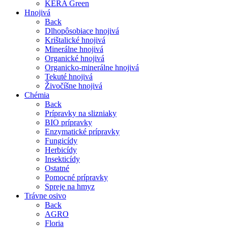
KERA Green
Hnojivá
Back
Dlhopôsobiace hnojivá
Krištalické hnojivá
Minerálne hnojivá
Organické hnojivá
Organicko-minerálne hnojivá
Tekuté hnojivá
Živočíšne hnojivá
Chémia
Back
Prípravky na slizniaky
BIO prípravky
Enzymatické prípravky
Fungicídy
Herbicídy
Insekticídy
Ostatné
Pomocné prípravky
Spreje na hmyz
Trávne osivo
Back
AGRO
Floria