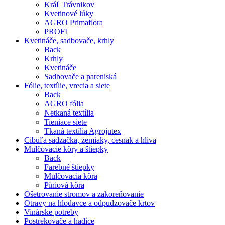
Kráľ Trávnikov
Kvetinové lúky
AGRO Primaflora
PROFI
Kvetináče, sadbovače, krhly
Back
Krhly
Kvetináče
Sadbovače a pareniská
Fólie, textílie, vrecia a siete
Back
AGRO fólia
Netkaná textília
Tieniace siete
Tkaná textília Agrojutex
Cibuľa sadzačka, zemiaky, cesnak a hliva
Mulčovacie kôry a štiepky
Back
Farebné štiepky
Mulčovacia kôra
Píniová kôra
Ošetrovanie stromov a zakoreňovanie
Otravy na hlodavce a odpudzovače krtov
Vinárske potreby
Postrekovače a hadice