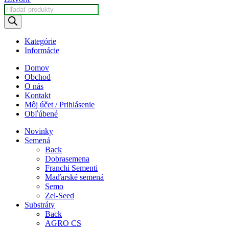
Products
search
Kategórie
Informácie
Domov
Obchod
O nás
Kontakt
Môj účet / Prihlásenie
Obľúbené
Novinky
Semená
Back
Dobrasemena
Franchi Sementi
Maďarské semená
Semo
Zel-Seed
Substráty
Back
AGRO CS