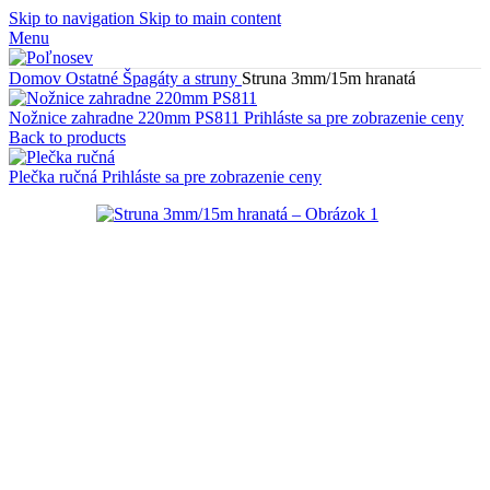
Skip to navigation
Skip to main content
Menu
Domov
Ostatné
Špagáty a struny
Struna 3mm/15m hranatá
Nožnice zahradne 220mm PS811
Prihláste sa pre zobrazenie ceny
Back to products
Plečka ručná
Prihláste sa pre zobrazenie ceny