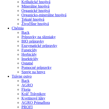
Krištalické hnojivá
Minerálne hnojivá
Organické hnojivá
Organicko-minerálne hnojivá
Tekuté hnojivá
Živočíšne hnojivá
Chémia
Back
Prípravky na slizniaky
BIO prípravky
Enzymatické prípravky
Fungicídy
Herbicídy
Insekticídy
Ostatné
Pomocné prípravky
Spreje na hmyz
Trávne osivo
Back
AGRO
Floria
Kráľ Trávnikov
Kvetinové lúky
AGRO Primaflora
PROFI