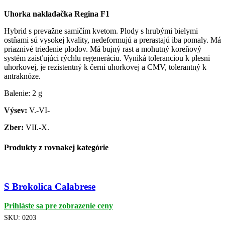
Uhorka nakladačka Regina F1
Hybrid s prevažne samičím kvetom. Plody s hrubými bielymi
ostňami sú vysokej kvality, nedeformujú a prerastajú iba pomaly. Má
priaznivé triedenie plodov. Má bujný rast a mohutný koreňový
systém zaisťujúci rýchlu regeneráciu. Vyniká toleranciou k plesni
uhorkovej, je rezistentný k černi uhorkovej a CMV, tolerantný k
antraknóze.
Balenie: 2 g
Výsev:
V.-VI-
Zber:
VII.-X.
Produkty z rovnakej kategórie
S Brokolica Calabrese
Prihláste sa pre zobrazenie ceny
SKU:
0203