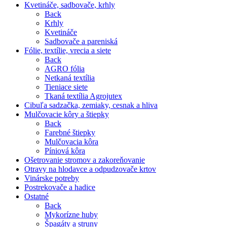
Kvetináče, sadbovače, krhly
Back
Krhly
Kvetináče
Sadbovače a pareniská
Fólie, textílie, vrecia a siete
Back
AGRO fólia
Netkaná textília
Tieniace siete
Tkaná textília Agrojutex
Cibuľa sadzačka, zemiaky, cesnak a hliva
Mulčovacie kôry a štiepky
Back
Farebné štiepky
Mulčovacia kôra
Píniová kôra
Ošetrovanie stromov a zakoreňovanie
Otravy na hlodavce a odpudzovače krtov
Vinárske potreby
Postrekovače a hadice
Ostatné
Back
Mykorízne huby
Špagáty a struny