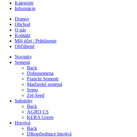
Kategórie
Informácie
Domov
Obchod
O nás
Kontakt
Môj účet / Prihlásenie
Obľúbené
Novinky
Semená
Back
Dobrasemena
Franchi Sementi
Maďarské semená
Semo
Zel-Seed
Substráty
Back
AGRO CS
KERA Green
Hnojivá
Back
Dlhopôsobiace hnojivá