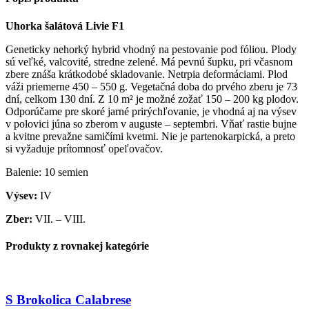
Uhorka šalátová Livie F1
Geneticky nehorký hybrid vhodný na pestovanie pod fóliou. Plody
sú veľké, valcovité, stredne zelené. Má pevnú šupku, pri včasnom
zbere znáša krátkodobé skladovanie. Netrpia deformáciami. Plod
váži priemerne 450 – 550 g. Vegetačná doba do prvého zberu je 73
dní, celkom 130 dní. Z 10 m² je možné zožať 150 – 200 kg plodov.
Odporúčame pre skoré jarné prirýchľovanie, je vhodná aj na výsev
v polovici júna so zberom v auguste – septembri. Vňať rastie bujne
a kvitne prevažne samičími kvetmi. Nie je partenokarpická, a preto
si vyžaduje prítomnosť opeľovačov.
Balenie: 10 semien
Výsev:
IV
Zber:
VII. – VIII.
Produkty z rovnakej kategórie
S Brokolica Calabrese