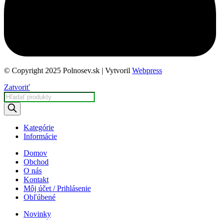
© Copyright 2025 Polnosev.sk | Vytvoril
Webpress
Zatvoriť
Products
search
Kategórie
Informácie
Domov
Obchod
O nás
Kontakt
Môj účet / Prihlásenie
Obľúbené
Novinky