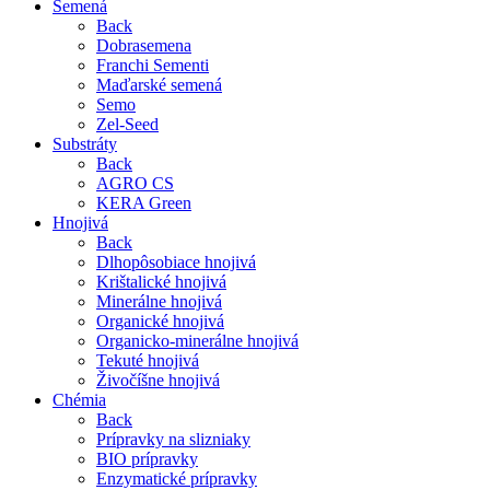
Semená
Back
Dobrasemena
Franchi Sementi
Maďarské semená
Semo
Zel-Seed
Substráty
Back
AGRO CS
KERA Green
Hnojivá
Back
Dlhopôsobiace hnojivá
Krištalické hnojivá
Minerálne hnojivá
Organické hnojivá
Organicko-minerálne hnojivá
Tekuté hnojivá
Živočíšne hnojivá
Chémia
Back
Prípravky na slizniaky
BIO prípravky
Enzymatické prípravky