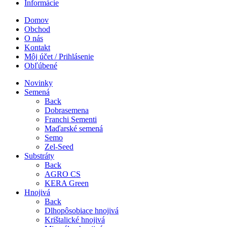
Informácie
Domov
Obchod
O nás
Kontakt
Môj účet / Prihlásenie
Obľúbené
Novinky
Semená
Back
Dobrasemena
Franchi Sementi
Maďarské semená
Semo
Zel-Seed
Substráty
Back
AGRO CS
KERA Green
Hnojivá
Back
Dlhopôsobiace hnojivá
Krištalické hnojivá