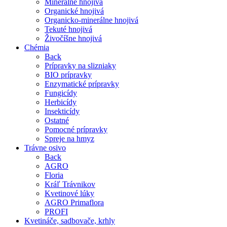
Minerálne hnojivá
Organické hnojivá
Organicko-minerálne hnojivá
Tekuté hnojivá
Živočíšne hnojivá
Chémia
Back
Prípravky na slizniaky
BIO prípravky
Enzymatické prípravky
Fungicídy
Herbicídy
Insekticídy
Ostatné
Pomocné prípravky
Spreje na hmyz
Trávne osivo
Back
AGRO
Floria
Kráľ Trávnikov
Kvetinové lúky
AGRO Primaflora
PROFI
Kvetináče, sadbovače, krhly