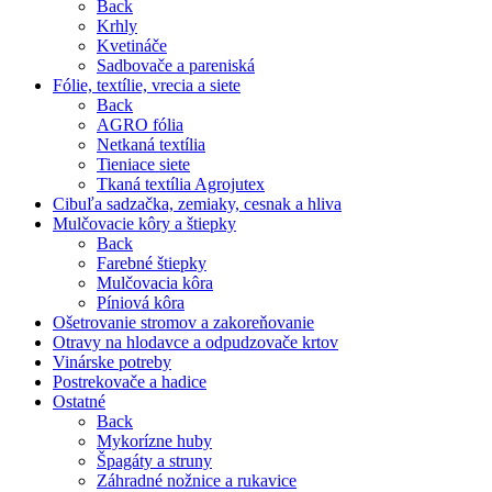
Back
Krhly
Kvetináče
Sadbovače a pareniská
Fólie, textílie, vrecia a siete
Back
AGRO fólia
Netkaná textília
Tieniace siete
Tkaná textília Agrojutex
Cibuľa sadzačka, zemiaky, cesnak a hliva
Mulčovacie kôry a štiepky
Back
Farebné štiepky
Mulčovacia kôra
Píniová kôra
Ošetrovanie stromov a zakoreňovanie
Otravy na hlodavce a odpudzovače krtov
Vinárske potreby
Postrekovače a hadice
Ostatné
Back
Mykorízne huby
Špagáty a struny
Záhradné nožnice a rukavice