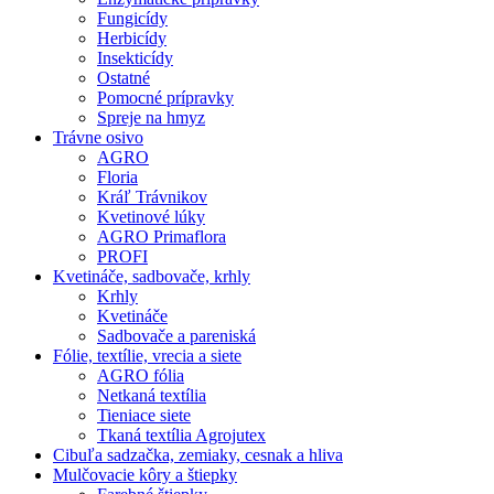
Fungicídy
Herbicídy
Insekticídy
Ostatné
Pomocné prípravky
Spreje na hmyz
Trávne osivo
AGRO
Floria
Kráľ Trávnikov
Kvetinové lúky
AGRO Primaflora
PROFI
Kvetináče, sadbovače, krhly
Krhly
Kvetináče
Sadbovače a pareniská
Fólie, textílie, vrecia a siete
AGRO fólia
Netkaná textília
Tieniace siete
Tkaná textília Agrojutex
Cibuľa sadzačka, zemiaky, cesnak a hliva
Mulčovacie kôry a štiepky