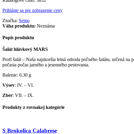
Katalógové číslo:
3832
Prihláste sa pre zobrazenie ceny
Značka:
Semo
Váha produktu:
Neznáma
Popis produktu
Šalát hlávkový MARS
Profi šalát – Naša najskoršia letná odroda poľného šalátu, určená na
počasia počas jarného a jesenného pestovania.
Balenie: 0,30 g
Výsev
: IV. – VI.
Zber
: VII. – IX.
Produkty z rovnakej kategórie
S Brokolica Calabrese