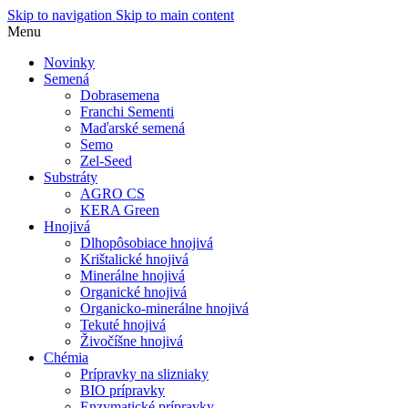
Skip to navigation
Skip to main content
Menu
Novinky
Semená
Dobrasemena
Franchi Sementi
Maďarské semená
Semo
Zel-Seed
Substráty
AGRO CS
KERA Green
Hnojivá
Dlhopôsobiace hnojivá
Krištalické hnojivá
Minerálne hnojivá
Organické hnojivá
Organicko-minerálne hnojivá
Tekuté hnojivá
Živočíšne hnojivá
Chémia
Prípravky na slizniaky
BIO prípravky
Enzymatické prípravky