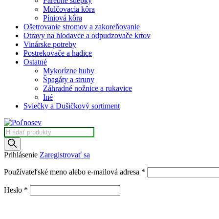
Farebné štiepky
Mulčovacia kôra
Píniová kôra
Ošetrovanie stromov a zakoreňovanie
Otravy na hlodavce a odpudzovače krtov
Vinárske potreby
Postrekovače a hadice
Ostatné
Mykorízne huby
Špagáty a struny
Záhradné nožnice a rukavice
Iné
Sviečky a Dušičkový sortiment
Products
search
Prihlásenie
Zaregistrovať sa
Povinné
Používateľské meno alebo e-mailová adresa
*
Povinné
Heslo
*