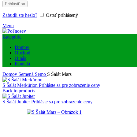
Prihlásiť sa
Zabudli ste heslo?
Ostať prihlásený
Menu
Kategórie
Domov
Obchod
O nás
Kontakt
Domov
Semená
Semo
S Šalát Mars
S Šalát Merkúrion
Prihláste sa pre zobrazenie ceny
Back to products
S Šalát Jupiter
Prihláste sa pre zobrazenie ceny