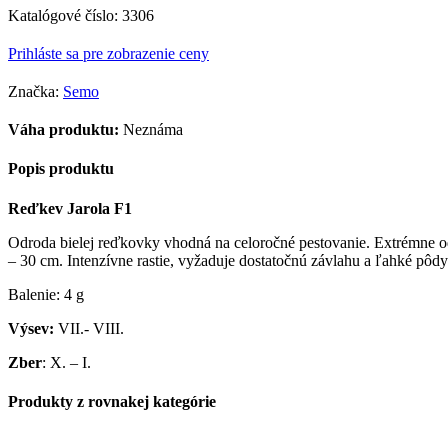
Katalógové číslo:
3306
Prihláste sa pre zobrazenie ceny
Značka:
Semo
Váha produktu:
Neznáma
Popis produktu
Reďkev Jarola F1
Odroda bielej reďkovky vhodná na celoročné pestovanie. Extrémne od
– 30 cm. Intenzívne rastie, vyžaduje dostatočnú závlahu a ľahké pôdy
Balenie: 4 g
Výsev:
VII.- VIII.
Zber
: X. – I.
Produkty z rovnakej kategórie