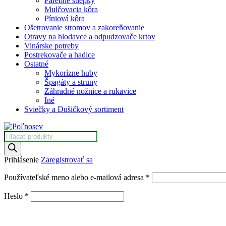
Farebné štiepky
Mulčovacia kôra
Píniová kôra
Ošetrovanie stromov a zakoreňovanie
Otravy na hlodavce a odpudzovače krtov
Vinárske potreby
Postrekovače a hadice
Ostatné
Mykorízne huby
Špagáty a struny
Záhradné nožnice a rukavice
Iné
Sviečky a Dušičkový sortiment
Products
search
Prihlásenie
Zaregistrovať sa
Povinné
Používateľské meno alebo e-mailová adresa
*
Povinné
Heslo
*