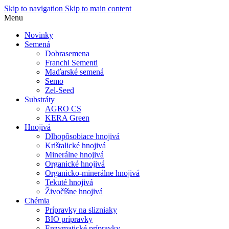
Skip to navigation
Skip to main content
Menu
Novinky
Semená
Dobrasemena
Franchi Sementi
Maďarské semená
Semo
Zel-Seed
Substráty
AGRO CS
KERA Green
Hnojivá
Dlhopôsobiace hnojivá
Krištalické hnojivá
Minerálne hnojivá
Organické hnojivá
Organicko-minerálne hnojivá
Tekuté hnojivá
Živočíšne hnojivá
Chémia
Prípravky na slizniaky
BIO prípravky
Enzymatické prípravky