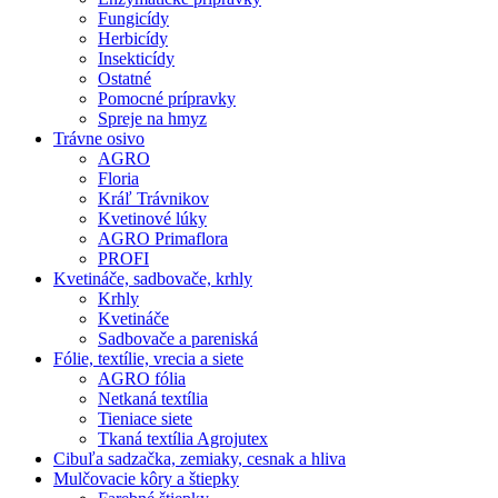
Fungicídy
Herbicídy
Insekticídy
Ostatné
Pomocné prípravky
Spreje na hmyz
Trávne osivo
AGRO
Floria
Kráľ Trávnikov
Kvetinové lúky
AGRO Primaflora
PROFI
Kvetináče, sadbovače, krhly
Krhly
Kvetináče
Sadbovače a pareniská
Fólie, textílie, vrecia a siete
AGRO fólia
Netkaná textília
Tieniace siete
Tkaná textília Agrojutex
Cibuľa sadzačka, zemiaky, cesnak a hliva
Mulčovacie kôry a štiepky