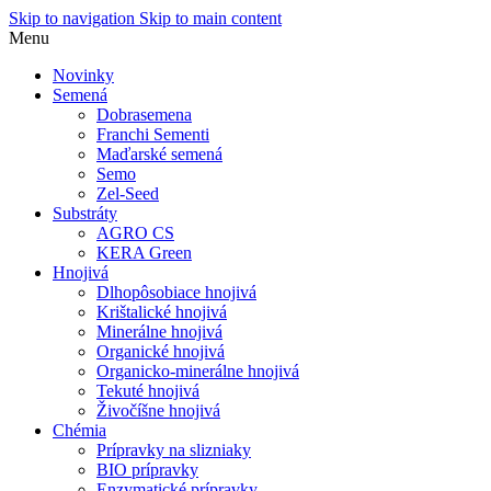
Skip to navigation
Skip to main content
Menu
Novinky
Semená
Dobrasemena
Franchi Sementi
Maďarské semená
Semo
Zel-Seed
Substráty
AGRO CS
KERA Green
Hnojivá
Dlhopôsobiace hnojivá
Krištalické hnojivá
Minerálne hnojivá
Organické hnojivá
Organicko-minerálne hnojivá
Tekuté hnojivá
Živočíšne hnojivá
Chémia
Prípravky na slizniaky
BIO prípravky
Enzymatické prípravky