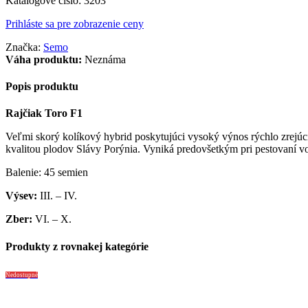
Katalógové číslo:
3203
Prihláste sa pre zobrazenie ceny
Značka:
Semo
Váha produktu:
Neznáma
Popis produktu
Rajčiak Toro F1
Veľmi skorý kolíkový hybrid poskytujúci vysoký výnos rýchlo zrejúc
kvalitou plodov Slávy Porýnia. Vyniká predovšetkým pri pestovaní v
Balenie: 45 semien
Výsev:
III. – IV.
Zber:
VI. – X.
Produkty z rovnakej kategórie
Nedostupné