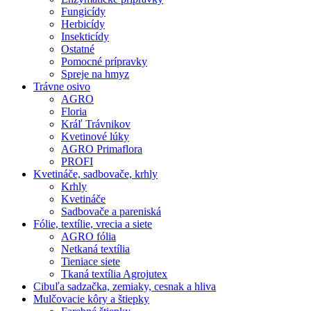
Fungicídy
Herbicídy
Insekticídy
Ostatné
Pomocné prípravky
Spreje na hmyz
Trávne osivo
AGRO
Floria
Kráľ Trávnikov
Kvetinové lúky
AGRO Primaflora
PROFI
Kvetináče, sadbovače, krhly
Krhly
Kvetináče
Sadbovače a pareniská
Fólie, textílie, vrecia a siete
AGRO fólia
Netkaná textília
Tieniace siete
Tkaná textília Agrojutex
Cibuľa sadzačka, zemiaky, cesnak a hliva
Mulčovacie kôry a štiepky