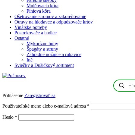
Farebné štiepky
Mulčovacia kôra
Píniová kôra
Ošetrovanie stromov a zakoreňovanie
Otravy na hlodavce a odpudzovače krtov
Vinárske potreby
Postrekovače a hadice
Ostatné
Mykorízne huby
Špagáty a struny
Záhradné nožnice a rukavice
Iné
Sviečky a Dušičkový sortiment
Products
search
Prihlásenie
Zaregistrovať sa
Povinné
Používateľské meno alebo e-mailová adresa
*
Povinné
Heslo
*