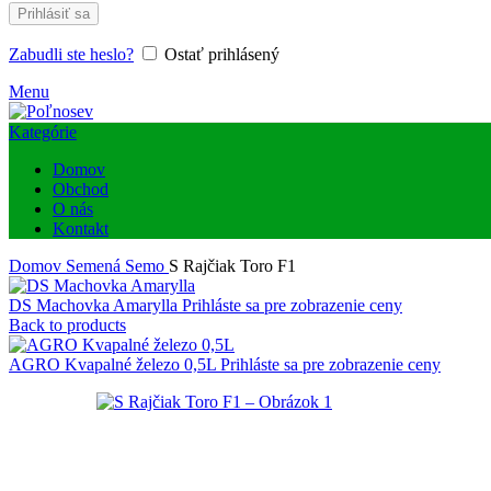
Prihlásiť sa
Zabudli ste heslo?
Ostať prihlásený
Menu
Kategórie
Domov
Obchod
O nás
Kontakt
Domov
Semená
Semo
S Rajčiak Toro F1
DS Machovka Amarylla
Prihláste sa pre zobrazenie ceny
Back to products
AGRO Kvapalné železo 0,5L
Prihláste sa pre zobrazenie ceny