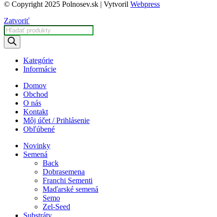
© Copyright 2025 Polnosev.sk | Vytvoril
Webpress
Zatvoriť
Products
search
Kategórie
Informácie
Domov
Obchod
O nás
Kontakt
Môj účet / Prihlásenie
Obľúbené
Novinky
Semená
Back
Dobrasemena
Franchi Sementi
Maďarské semená
Semo
Zel-Seed
Substráty