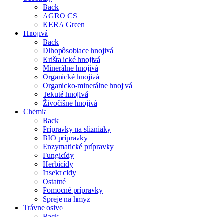
Back
AGRO CS
KERA Green
Hnojivá
Back
Dlhopôsobiace hnojivá
Krištalické hnojivá
Minerálne hnojivá
Organické hnojivá
Organicko-minerálne hnojivá
Tekuté hnojivá
Živočíšne hnojivá
Chémia
Back
Prípravky na slizniaky
BIO prípravky
Enzymatické prípravky
Fungicídy
Herbicídy
Insekticídy
Ostatné
Pomocné prípravky
Spreje na hmyz
Trávne osivo
Back