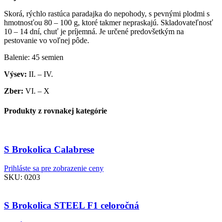
Skorá, rýchlo rastúca paradajka do nepohody, s pevnými plodmi s
hmotnosťou 80 – 100 g, ktoré takmer nepraskajú. Skladovateľnosť
10 – 14 dní, chuť je príjemná. Je určené predovšetkým na
pestovanie vo voľnej pôde.
Balenie: 45 semien
Výsev:
II. – IV.
Zber:
VI. – X
Produkty z rovnakej kategórie
S Brokolica Calabrese
Prihláste sa pre zobrazenie ceny
SKU:
0203
S Brokolica STEEL F1 celoročná