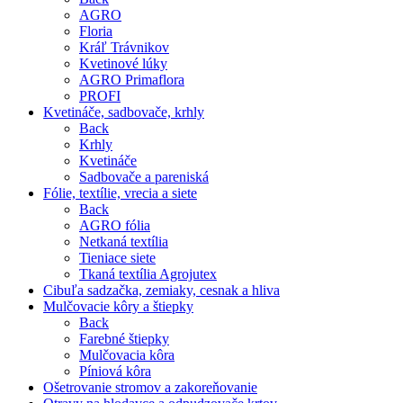
AGRO
Floria
Kráľ Trávnikov
Kvetinové lúky
AGRO Primaflora
PROFI
Kvetináče, sadbovače, krhly
Back
Krhly
Kvetináče
Sadbovače a pareniská
Fólie, textílie, vrecia a siete
Back
AGRO fólia
Netkaná textília
Tieniace siete
Tkaná textília Agrojutex
Cibuľa sadzačka, zemiaky, cesnak a hliva
Mulčovacie kôry a štiepky
Back
Farebné štiepky
Mulčovacia kôra
Píniová kôra
Ošetrovanie stromov a zakoreňovanie