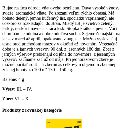
Bujne rastúca odroda vňaťového petržlenu. Dáva vysoké výnosy
svieže, aromatické vňate. Po zrezaní veľmi rýchlo obrastá. Má
bohato delený, jemne kučeravý list, spočiatku vzpriamený, ale
čoskoro sa rozkladajúci do strán. Mladý list je svietivo zelený,
lesklý, neskôr tmavne a stráca lesk. Stopka krátka a pevná. Voči
chorobám je odolná a dobre odoláva suchu. Sejeme čo najskôr na
jar – v marci až apríli, opakovane v auguste. Možno vysievať aj
tesne pred príchodom mrazov v októbri až novembri. Vegetačná
doba je z jarných výsevov 90 dní, z jesenných 180 dní. Zber z
jarných výsevov prebiehajú od júna do novembra, z jesenných
výsevov začíname žať už od mája. Pri jednorazovom zbere je
možné počítať so 4 – 5 zbermi as celkovým objemom zberanej
zelenej hmoty zo 100 m² 130 – 150 kg.
Balenie: 4 g
Výsev:
III. – IV.
Zber:
VI. – X
Produkty z rovnakej kategórie