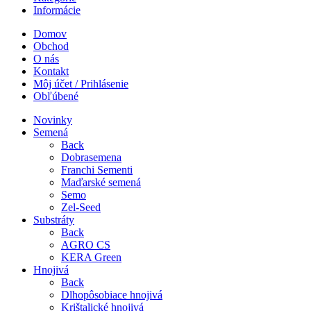
Informácie
Domov
Obchod
O nás
Kontakt
Môj účet / Prihlásenie
Obľúbené
Novinky
Semená
Back
Dobrasemena
Franchi Sementi
Maďarské semená
Semo
Zel-Seed
Substráty
Back
AGRO CS
KERA Green
Hnojivá
Back
Dlhopôsobiace hnojivá
Krištalické hnojivá