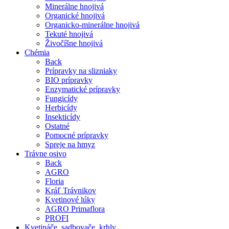
Minerálne hnojivá
Organické hnojivá
Organicko-minerálne hnojivá
Tekuté hnojivá
Živočíšne hnojivá
Chémia
Back
Prípravky na slizniaky
BIO prípravky
Enzymatické prípravky
Fungicídy
Herbicídy
Insekticídy
Ostatné
Pomocné prípravky
Spreje na hmyz
Trávne osivo
Back
AGRO
Floria
Kráľ Trávnikov
Kvetinové lúky
AGRO Primaflora
PROFI
Kvetináče, sadbovače, krhly