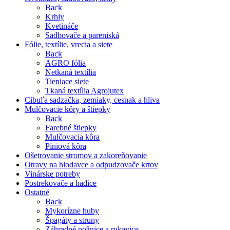
Back
Krhly
Kvetináče
Sadbovače a pareniská
Fólie, textílie, vrecia a siete
Back
AGRO fólia
Netkaná textília
Tieniace siete
Tkaná textília Agrojutex
Cibuľa sadzačka, zemiaky, cesnak a hliva
Mulčovacie kôry a štiepky
Back
Farebné štiepky
Mulčovacia kôra
Píniová kôra
Ošetrovanie stromov a zakoreňovanie
Otravy na hlodavce a odpudzovače krtov
Vinárske potreby
Postrekovače a hadice
Ostatné
Back
Mykorízne huby
Špagáty a struny
Záhradné nožnice a rukavice