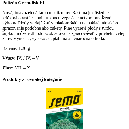
Patizón Greendisk F1
Nová, tmavozelená farba u patizónov. Rastlina je dôsledne
kríčkovito rastúca, ani ku koncu vegetácie netvorí predĺžené
výhony. Plody sa dajú žať v mladom štádiu na nakladanie alebo
spracovanie podobne ako cukety. Plne vyzreté plody s tvrdou
šupkou môžete dlhodobo skladovať a spracovávať v priebehu celej
zimy. Výnosná, vysoko adaptabilná a nenáročná odroda.
Balenie: 1,20 g
Výsev:
IV. / IV. – V.
Zber:
VII. – X.
Produkty z rovnakej kategórie