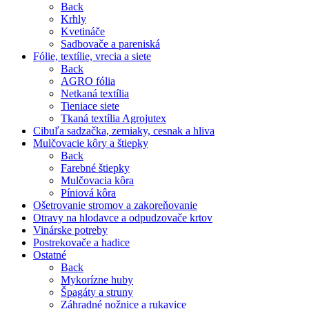
Back
Krhly
Kvetináče
Sadbovače a pareniská
Fólie, textílie, vrecia a siete
Back
AGRO fólia
Netkaná textília
Tieniace siete
Tkaná textília Agrojutex
Cibuľa sadzačka, zemiaky, cesnak a hliva
Mulčovacie kôry a štiepky
Back
Farebné štiepky
Mulčovacia kôra
Píniová kôra
Ošetrovanie stromov a zakoreňovanie
Otravy na hlodavce a odpudzovače krtov
Vinárske potreby
Postrekovače a hadice
Ostatné
Back
Mykorízne huby
Špagáty a struny
Záhradné nožnice a rukavice