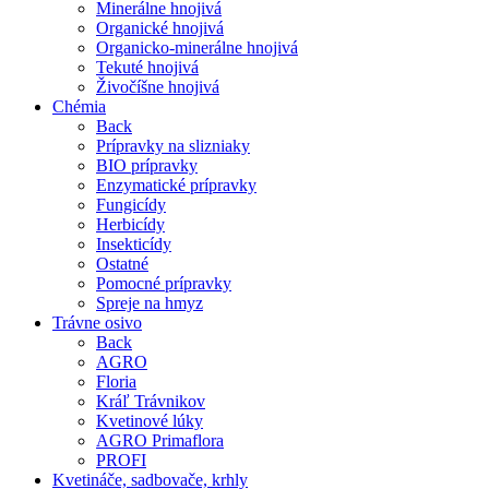
Minerálne hnojivá
Organické hnojivá
Organicko-minerálne hnojivá
Tekuté hnojivá
Živočíšne hnojivá
Chémia
Back
Prípravky na slizniaky
BIO prípravky
Enzymatické prípravky
Fungicídy
Herbicídy
Insekticídy
Ostatné
Pomocné prípravky
Spreje na hmyz
Trávne osivo
Back
AGRO
Floria
Kráľ Trávnikov
Kvetinové lúky
AGRO Primaflora
PROFI
Kvetináče, sadbovače, krhly