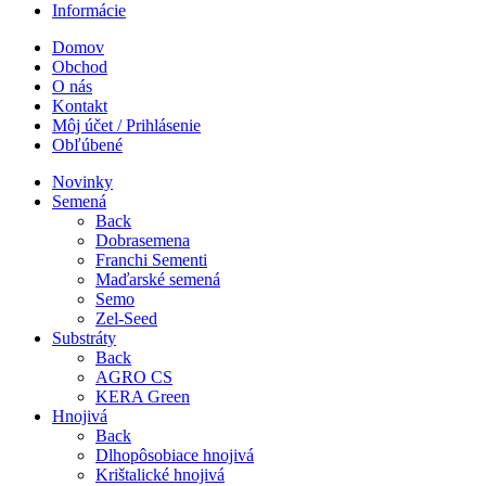
Informácie
Domov
Obchod
O nás
Kontakt
Môj účet / Prihlásenie
Obľúbené
Novinky
Semená
Back
Dobrasemena
Franchi Sementi
Maďarské semená
Semo
Zel-Seed
Substráty
Back
AGRO CS
KERA Green
Hnojivá
Back
Dlhopôsobiace hnojivá
Krištalické hnojivá