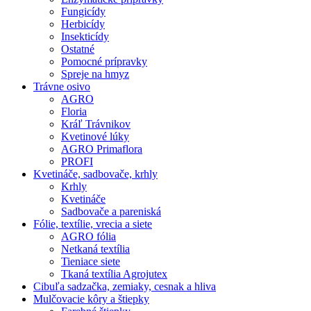
Fungicídy
Herbicídy
Insekticídy
Ostatné
Pomocné prípravky
Spreje na hmyz
Trávne osivo
AGRO
Floria
Kráľ Trávnikov
Kvetinové lúky
AGRO Primaflora
PROFI
Kvetináče, sadbovače, krhly
Krhly
Kvetináče
Sadbovače a pareniská
Fólie, textílie, vrecia a siete
AGRO fólia
Netkaná textília
Tieniace siete
Tkaná textília Agrojutex
Cibuľa sadzačka, zemiaky, cesnak a hliva
Mulčovacie kôry a štiepky