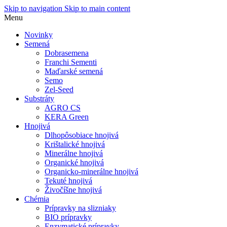
Skip to navigation
Skip to main content
Menu
Novinky
Semená
Dobrasemena
Franchi Sementi
Maďarské semená
Semo
Zel-Seed
Substráty
AGRO CS
KERA Green
Hnojivá
Dlhopôsobiace hnojivá
Krištalické hnojivá
Minerálne hnojivá
Organické hnojivá
Organicko-minerálne hnojivá
Tekuté hnojivá
Živočíšne hnojivá
Chémia
Prípravky na slizniaky
BIO prípravky
Enzymatické prípravky