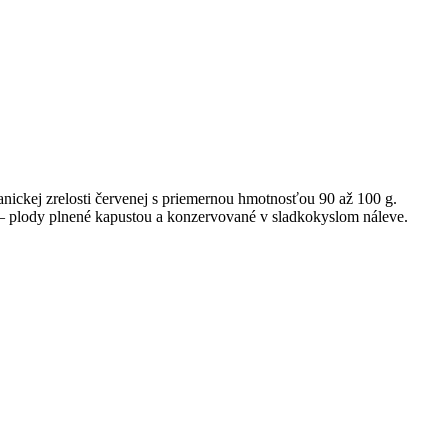
tanickej zrelosti červenej s priemernou hmotnosťou 90 až 100 g.
– plody plnené kapustou a konzervované v sladkokyslom náleve.