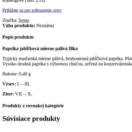
Katalógové číslo:
2552
Prihláste sa pre zobrazenie ceny
Značka:
Semo
Váha produktu:
Neznáma
Popis produktu
Paprika jabĺčková mierne pálivá Ilika
Typicky maďarská mierne pálivá, hrubostenná jabĺčková paprika. Plody 
Vysoko úrodná paprika s výbornou chuťou, určená na konzervárenské
Balenie: 0,40 g
Výsev:
I. – III.
Zber:
VII. – X.
Produkty z rovnakej kategórie
Súvisiace produkty