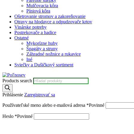
Farebné štiepky
Mulčovacia kôra
Píniová kôra
Ošetrovanie stromov a zakoreňovanie
Otravy na hlodavce a odpudzovače krtov
Vinárske potreby
Postrekovače a hadice
Ostatné
Mykorízne huby
Špagáty a struny
Záhradné nožnice a rukavice
Iné
Sviečky a Dušičkový sortiment
Products search
Prihlásenie
Zaregistrovať sa
Používateľské meno alebo e-mailová adresa
*
Povinné
Heslo
*
Povinné