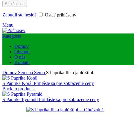
Prihlásiť sa
Zabudli ste heslo?
Ostať prihlásený
Menu
Kategórie
Domov
Obchod
O nás
Kontakt
Domov
Semená
Semo
S Paprika Ilika jablč.štipl.
S Paprika Korál
Prihláste sa pre zobrazenie ceny
Back to products
S Paprika Pyramíd
Prihláste sa pre zobrazenie ceny