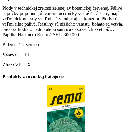
Plody v technickej zrelosti zelenej av botanickej červenej. Pálivé
papričky pripomínajú tvarom lucerničky veľké 4 až 7 cm, majú
veľmi dekoratívny vzhľad, sú vhodné aj na konzum. Plody sú
veľmi silne pálivé. Rastliny sú nižšieho vzrastu, bohato sa vetvia,
preto sa hodí do nádob alebo samozavlažovacích kvetináčov.
Paprika Habanero Red má SHU 300 000.
Balenie: 15 semien
Výsev:
I. – III.
Zber:
VII. – X.
Produkty z rovnakej kategórie