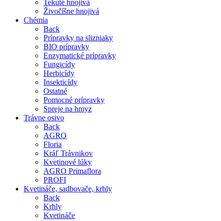
Tekuté hnojivá
Živočíšne hnojivá
Chémia
Back
Prípravky na slizniaky
BIO prípravky
Enzymatické prípravky
Fungicídy
Herbicídy
Insekticídy
Ostatné
Pomocné prípravky
Spreje na hmyz
Trávne osivo
Back
AGRO
Floria
Kráľ Trávnikov
Kvetinové lúky
AGRO Primaflora
PROFI
Kvetináče, sadbovače, krhly
Back
Krhly
Kvetináče