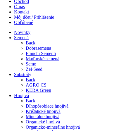
Obchod
O nás
Kontakt
Môj účet / Prihlásenie
Obľúbené
Novinky
Semená
Back
Dobrasemena
Franchi Sementi
Maďarské semená
Semo
Zel-Seed
Substráty
Back
AGRO CS
KERA Green
Hnojivá
Back
Dlhopôsobiace hnojivá
Krištalické hnojivá
Minerálne hnojivá
Organické hnojivá
Organicko-minerálne hnojivá