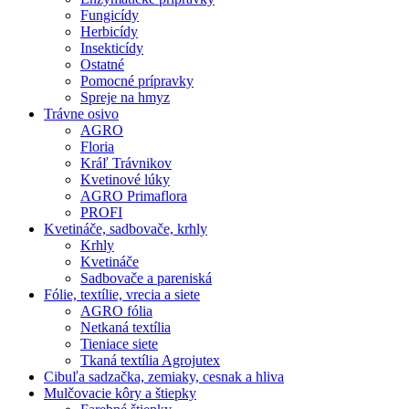
Fungicídy
Herbicídy
Insekticídy
Ostatné
Pomocné prípravky
Spreje na hmyz
Trávne osivo
AGRO
Floria
Kráľ Trávnikov
Kvetinové lúky
AGRO Primaflora
PROFI
Kvetináče, sadbovače, krhly
Krhly
Kvetináče
Sadbovače a pareniská
Fólie, textílie, vrecia a siete
AGRO fólia
Netkaná textília
Tieniace siete
Tkaná textília Agrojutex
Cibuľa sadzačka, zemiaky, cesnak a hliva
Mulčovacie kôry a štiepky