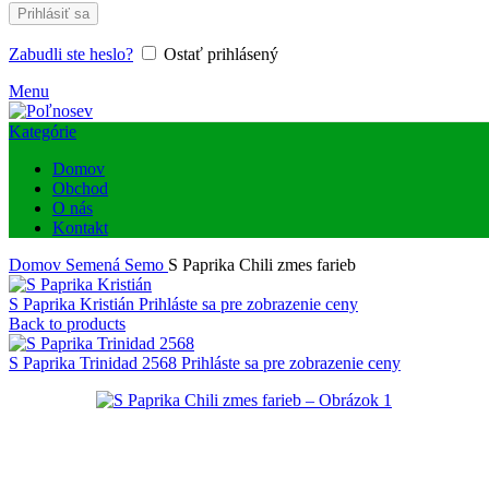
Prihlásiť sa
Zabudli ste heslo?
Ostať prihlásený
Menu
Kategórie
Domov
Obchod
O nás
Kontakt
Domov
Semená
Semo
S Paprika Chili zmes farieb
S Paprika Kristián
Prihláste sa pre zobrazenie ceny
Back to products
S Paprika Trinidad 2568
Prihláste sa pre zobrazenie ceny