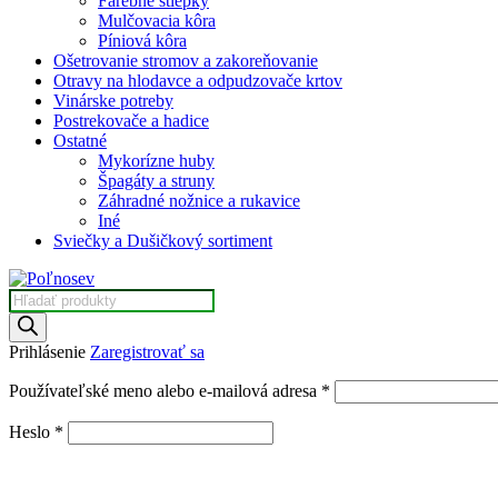
Farebné štiepky
Mulčovacia kôra
Píniová kôra
Ošetrovanie stromov a zakoreňovanie
Otravy na hlodavce a odpudzovače krtov
Vinárske potreby
Postrekovače a hadice
Ostatné
Mykorízne huby
Špagáty a struny
Záhradné nožnice a rukavice
Iné
Sviečky a Dušičkový sortiment
Products
search
Prihlásenie
Zaregistrovať sa
Povinné
Používateľské meno alebo e-mailová adresa
*
Povinné
Heslo
*