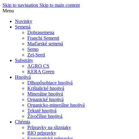
Skip to navigation
Skip to main content
Menu
Novinky
Semená
Dobrasemena
Franchi Sementi
Maďarské semená
Semo
Zel-Seed
Substráty
AGRO CS
KERA Green
Hnojivá
Dlhopôsobiace hnojivá
Krištalické hnojivá
Minerálne hnojivá
Organické hnojivá
Organicko-minerálne hnojivá
Tekuté hnojivá
Živočíšne hnojivá
Chémia
Prípravky na slizniaky
BIO prípravky
Enzymatické prípravky