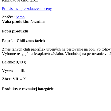
Katalógové číslo:
2565
Prihláste sa pre zobrazenie ceny
Značka:
Semo
Váha produktu:
Neznáma
Popis produktu
Paprika Chili zmes farieb
Zmes raných chili papričiek určených na pestovanie na poli, vo fóliov
Výborne reagujú na kvapkovú závlahu. Vhodné aj na pestovanie v ná
Balenie: 0,40 g
Výsev:
I. – III.
Zber:
VII. – X.
Produkty z rovnakej kategórie