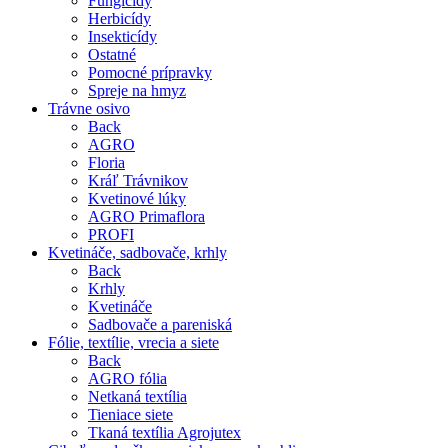
Fungicídy
Herbicídy
Insekticídy
Ostatné
Pomocné prípravky
Spreje na hmyz
Trávne osivo
Back
AGRO
Floria
Kráľ Trávnikov
Kvetinové lúky
AGRO Primaflora
PROFI
Kvetináče, sadbovače, krhly
Back
Krhly
Kvetináče
Sadbovače a pareniská
Fólie, textílie, vrecia a siete
Back
AGRO fólia
Netkaná textília
Tieniace siete
Tkaná textília Agrojutex