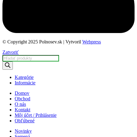
© Copyright 2025 Polnosev.sk | Vytvoril
Webpress
Zatvoriť
Products
search
Kategórie
Informácie
Domov
Obchod
O nás
Kontakt
Môj účet / Prihlásenie
Obľúbené
Novinky
Semená