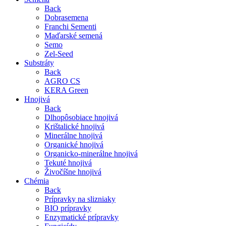
Back
Dobrasemena
Franchi Sementi
Maďarské semená
Semo
Zel-Seed
Substráty
Back
AGRO CS
KERA Green
Hnojivá
Back
Dlhopôsobiace hnojivá
Krištalické hnojivá
Minerálne hnojivá
Organické hnojivá
Organicko-minerálne hnojivá
Tekuté hnojivá
Živočíšne hnojivá
Chémia
Back
Prípravky na slizniaky
BIO prípravky
Enzymatické prípravky