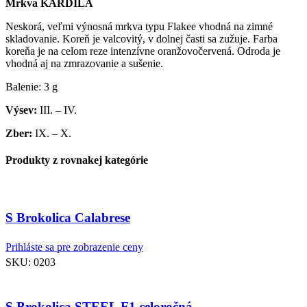
Mrkva KARDILA
Neskorá, veľmi výnosná mrkva typu Flakee vhodná na zimné
skladovanie. Koreň je valcovitý, v dolnej časti sa zužuje. Farba
koreňa je na celom reze intenzívne oranžovočervená. Odroda je
vhodná aj na zmrazovanie a sušenie.
Balenie: 3 g
Výsev:
III. – IV.
Zber:
IX. – X.
Produkty z rovnakej kategórie
S Brokolica Calabrese
Prihláste sa pre zobrazenie ceny
SKU:
0203
S Brokolica STEEL F1 celoročná