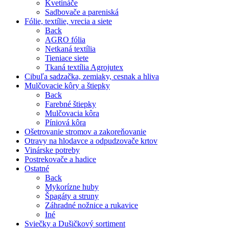
Kvetináče
Sadbovače a pareniská
Fólie, textílie, vrecia a siete
Back
AGRO fólia
Netkaná textília
Tieniace siete
Tkaná textília Agrojutex
Cibuľa sadzačka, zemiaky, cesnak a hliva
Mulčovacie kôry a štiepky
Back
Farebné štiepky
Mulčovacia kôra
Píniová kôra
Ošetrovanie stromov a zakoreňovanie
Otravy na hlodavce a odpudzovače krtov
Vinárske potreby
Postrekovače a hadice
Ostatné
Back
Mykorízne huby
Špagáty a struny
Záhradné nožnice a rukavice
Iné
Sviečky a Dušičkový sortiment