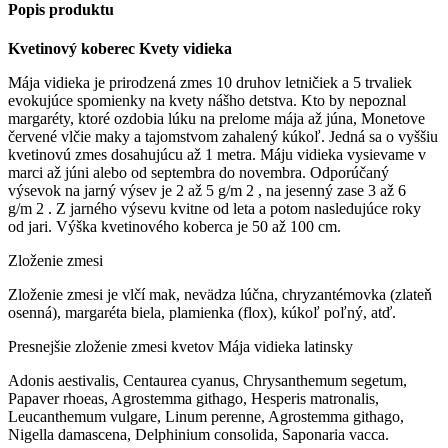
Popis produktu
Kvetinový koberec Kvety vidieka
Mája vidieka je prirodzená zmes 10 druhov letničiek a 5 trvaliek
evokujúce spomienky na kvety nášho detstva. Kto by nepoznal
margaréty, ktoré ozdobia lúku na prelome mája až júna, Monetove
červené vlčie maky a tajomstvom zahalený kúkoľ. Jedná sa o vyššiu
kvetinovú zmes dosahujúcu až 1 metra. Máju vidieka vysievame v
marci až júni alebo od septembra do novembra. Odporúčaný
výsevok na jarný výsev je 2 až 5 g/m 2 , na jesenný zase 3 až 6
g/m 2 . Z jarného výsevu kvitne od leta a potom nasledujúce roky
od jari. Výška kvetinového koberca je 50 až 100 cm.
Zloženie zmesi
Zloženie zmesi je vlčí mak, nevädza lúčna, chryzantémovka (zlateň
osenná), margaréta biela, plamienka (flox), kúkoľ poľný, atď.
Presnejšie zloženie zmesi kvetov Mája vidieka latinsky
Adonis aestivalis, Centaurea cyanus, Chrysanthemum segetum,
Papaver rhoeas, Agrostemma githago, Hesperis matronalis,
Leucanthemum vulgare, Linum perenne, Agrostemma githago,
Nigella damascena, Delphinium consolida, Saponaria vacca.