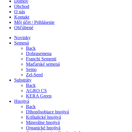
Domov
Obchod
O nás
Kontakt
Môj účet / Prihlásenie
Obľúbené
Novinky
Semená
Back
Dobrasemena
Franchi Sementi
Maďarské semená
Semo
Zel-Seed
Substráty
Back
AGRO CS
KERA Green
Hnojivá
Back
Dlhopôsobiace hnojivá
Krištalické hnojivá
Minerálne hnojivá
Organické hnojivá