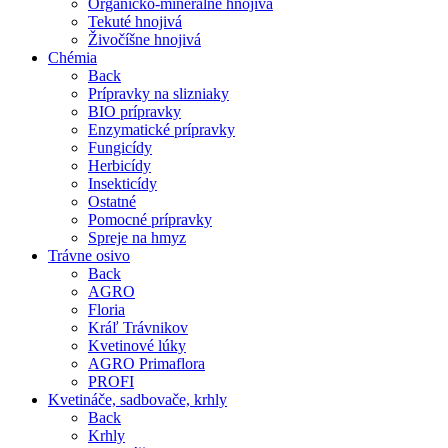
Organicko-minerálne hnojivá
Tekuté hnojivá
Živočíšne hnojivá
Chémia
Back
Prípravky na slizniaky
BIO prípravky
Enzymatické prípravky
Fungicídy
Herbicídy
Insekticídy
Ostatné
Pomocné prípravky
Spreje na hmyz
Trávne osivo
Back
AGRO
Floria
Kráľ Trávnikov
Kvetinové lúky
AGRO Primaflora
PROFI
Kvetináče, sadbovače, krhly
Back
Krhly