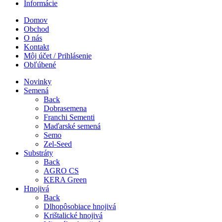
Informácie
Domov
Obchod
O nás
Kontakt
Môj účet / Prihlásenie
Obľúbené
Novinky
Semená
Back
Dobrasemena
Franchi Sementi
Maďarské semená
Semo
Zel-Seed
Substráty
Back
AGRO CS
KERA Green
Hnojivá
Back
Dlhopôsobiace hnojivá
Krištalické hnojivá