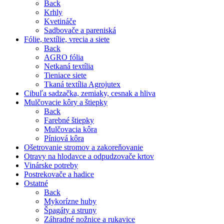
Back
Krhly
Kvetináče
Sadbovače a pareniská
Fólie, textílie, vrecia a siete
Back
AGRO fólia
Netkaná textília
Tieniace siete
Tkaná textília Agrojutex
Cibuľa sadzačka, zemiaky, cesnak a hliva
Mulčovacie kôry a štiepky
Back
Farebné štiepky
Mulčovacia kôra
Píniová kôra
Ošetrovanie stromov a zakoreňovanie
Otravy na hlodavce a odpudzovače krtov
Vinárske potreby
Postrekovače a hadice
Ostatné
Back
Mykorízne huby
Špagáty a struny
Záhradné nožnice a rukavice