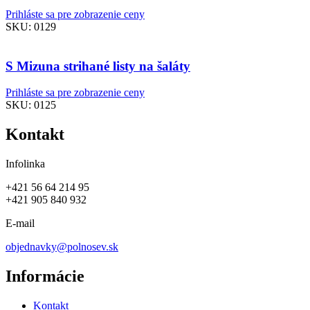
Prihláste sa pre zobrazenie ceny
SKU:
0129
S Mizuna strihané listy na šaláty
Prihláste sa pre zobrazenie ceny
SKU:
0125
Kontakt
Infolinka
+421 56 64 214 95
+421 905 840 932
E-mail
objednavky@polnosev.sk
Informácie
Kontakt