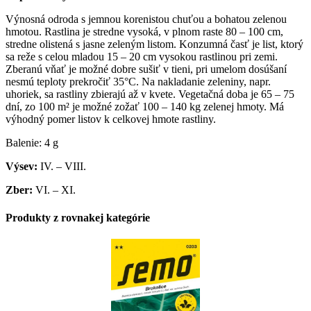
Výnosná odroda s jemnou korenistou chuťou a bohatou zelenou
hmotou. Rastlina je stredne vysoká, v plnom raste 80 – 100 cm,
stredne olistená s jasne zeleným listom. Konzumná časť je list, ktorý
sa reže s celou mladou 15 – 20 cm vysokou rastlinou pri zemi.
Zberanú vňať je možné dobre sušiť v tieni, pri umelom dosúšaní
nesmú teploty prekročiť 35°C. Na nakladanie zeleniny, napr.
uhoriek, sa rastliny zbierajú až v kvete. Vegetačná doba je 65 – 75
dní, zo 100 m² je možné zožať 100 – 140 kg zelenej hmoty. Má
výhodný pomer listov k celkovej hmote rastliny.
Balenie: 4 g
Výsev:
IV. – VIII.
Zber:
VI. – XI.
Produkty z rovnakej kategórie