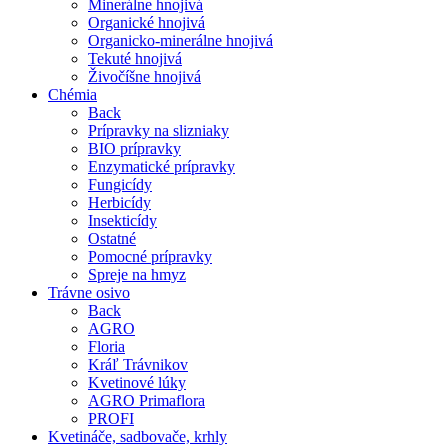
Minerálne hnojivá
Organické hnojivá
Organicko-minerálne hnojivá
Tekuté hnojivá
Živočíšne hnojivá
Chémia
Back
Prípravky na slizniaky
BIO prípravky
Enzymatické prípravky
Fungicídy
Herbicídy
Insekticídy
Ostatné
Pomocné prípravky
Spreje na hmyz
Trávne osivo
Back
AGRO
Floria
Kráľ Trávnikov
Kvetinové lúky
AGRO Primaflora
PROFI
Kvetináče, sadbovače, krhly