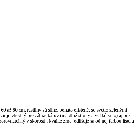
 až 80 cm, rastliny sú silné, bohato olistené, so svetlo zelenými
kar je vhodný pre záhradkárov (má dlhé struky a veľké zrno) aj pre
porovnateľný v skorosti i kvalite zrna, odlišuje sa od nej farbou listu a