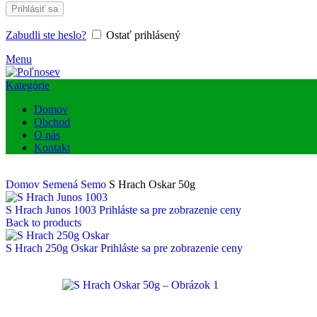
Prihlásiť sa
Zabudli ste heslo?
Ostať prihlásený
Menu
Kategórie
Domov
Obchod
O nás
Kontakt
Domov
Semená
Semo
S Hrach Oskar 50g
S Hrach Junos 1003
Prihláste sa pre zobrazenie ceny
Back to products
S Hrach 250g Oskar
Prihláste sa pre zobrazenie ceny