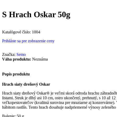
S Hrach Oskar 50g
Katalógové číslo:
1004
Prihláste sa pre zobrazenie ceny
Značka:
Semo
Váha produktu:
Neznáma
Popis produktu
Hrach siaty dreňový Oskar
Hrach siaty dreňový Oskar® je veľmi skorá odroda hrachu záhradného, 
listami. Struk je dlhý asi 10 cm, ostro ukončený, prehnutý, s 10 až 
veľkopestovateľov (kvalitná surovina pre mraziarne aj konzervárne)
hábitom rastlín. Tento hrach dosahuje nadpriemerné výnosy zeleného 
Balenie: 50 g