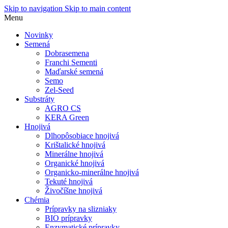
Skip to navigation
Skip to main content
Menu
Novinky
Semená
Dobrasemena
Franchi Sementi
Maďarské semená
Semo
Zel-Seed
Substráty
AGRO CS
KERA Green
Hnojivá
Dlhopôsobiace hnojivá
Krištalické hnojivá
Minerálne hnojivá
Organické hnojivá
Organicko-minerálne hnojivá
Tekuté hnojivá
Živočíšne hnojivá
Chémia
Prípravky na slizniaky
BIO prípravky
Enzymatické prípravky