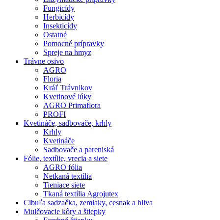
Fungicídy
Herbicídy
Insekticídy
Ostatné
Pomocné prípravky
Spreje na hmyz
Trávne osivo
AGRO
Floria
Kráľ Trávnikov
Kvetinové lúky
AGRO Primaflora
PROFI
Kvetináče, sadbovače, krhly
Krhly
Kvetináče
Sadbovače a pareniská
Fólie, textílie, vrecia a siete
AGRO fólia
Netkaná textília
Tieniace siete
Tkaná textília Agrojutex
Cibuľa sadzačka, zemiaky, cesnak a hliva
Mulčovacie kôry a štiepky