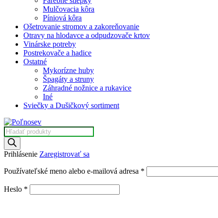
Farebné štiepky
Mulčovacia kôra
Píniová kôra
Ošetrovanie stromov a zakoreňovanie
Otravy na hlodavce a odpudzovače krtov
Vinárske potreby
Postrekovače a hadice
Ostatné
Mykorízne huby
Špagáty a struny
Záhradné nožnice a rukavice
Iné
Sviečky a Dušičkový sortiment
Prihlásenie
Zaregistrovať sa
Používateľské meno alebo e-mailová adresa
*
Heslo
*