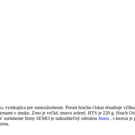
​​vynikajúca pre samozásobenie. Porast hrachu Oskar dosahuje výšku 60
12 zrnami v struku. Zrno je veľké, tmavo zelené, HTS je 220 g. Hrach Os
. V sortimente firmy SEMO je nahraditeľný odrodou
Junos
, s ktorou je 
zrna.