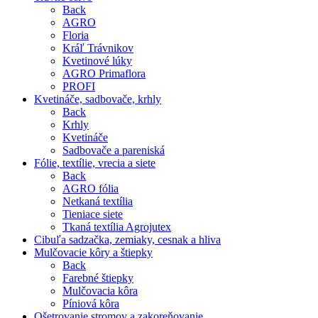
Back
AGRO
Floria
Kráľ Trávnikov
Kvetinové lúky
AGRO Primaflora
PROFI
Kvetináče, sadbovače, krhly
Back
Krhly
Kvetináče
Sadbovače a pareniská
Fólie, textílie, vrecia a siete
Back
AGRO fólia
Netkaná textília
Tieniace siete
Tkaná textília Agrojutex
Cibuľa sadzačka, zemiaky, cesnak a hliva
Mulčovacie kôry a štiepky
Back
Farebné štiepky
Mulčovacia kôra
Píniová kôra
Ošetrovanie stromov a zakoreňovanie