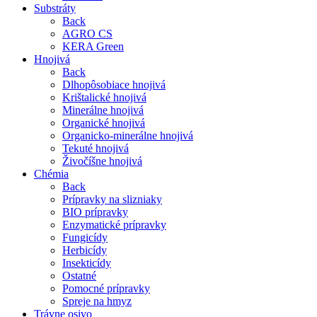
Substráty
Back
AGRO CS
KERA Green
Hnojivá
Back
Dlhopôsobiace hnojivá
Krištalické hnojivá
Minerálne hnojivá
Organické hnojivá
Organicko-minerálne hnojivá
Tekuté hnojivá
Živočíšne hnojivá
Chémia
Back
Prípravky na slizniaky
BIO prípravky
Enzymatické prípravky
Fungicídy
Herbicídy
Insekticídy
Ostatné
Pomocné prípravky
Spreje na hmyz
Trávne osivo