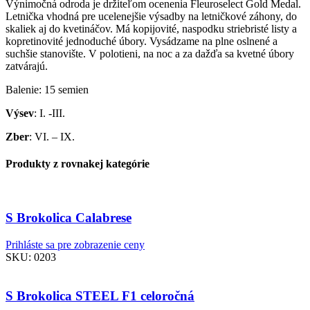
Výnimočná odroda je držiteľom ocenenia Fleuroselect Gold Medal.
Letnička vhodná pre ucelenejšie výsadby na letničkové záhony, do
skaliek aj do kvetináčov. Má kopijovité, naspodku striebristé listy a
kopretinovité jednoduché úbory. Vysádzame na plne oslnené a
suchšie stanovište. V polotieni, na noc a za dažďa sa kvetné úbory
zatvárajú.
Balenie: 15 semien
Výsev
: I. -III.
Zber
: VI. – IX.
Produkty z rovnakej kategórie
S Brokolica Calabrese
Prihláste sa pre zobrazenie ceny
SKU:
0203
S Brokolica STEEL F1 celoročná