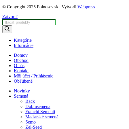
© Copyright 2025 Polnosev.sk | Vytvoril
Webpress
Zatvoriť
Products
search
Kategórie
Informácie
Domov
Obchod
O nás
Kontakt
Môj účet / Prihlásenie
Obľúbené
Novinky
Semená
Back
Dobrasemena
Franchi Sementi
Maďarské semená
Semo
Zel-Seed