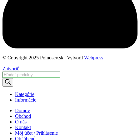
© Copyright 2025 Polnosev.sk | Vytvoril
Webpress
Zatvoriť
Kategórie
Informácie
Domov
Obchod
O nás
Kontakt
Môj účet / Prihlásenie
Obľúbené