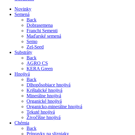
Novinky
Semená
Back
Dobrasemena
Franchi Sementi
Maďarské semená
Semo
Zel-Seed
Substráty
Back
AGRO CS
KERA Green
Hnojivá
Back
Dlhopôsobiace hnojivá
Krištalické hnojivá
Minerálne hnojivá
Organické hnojivá
Organicko-minerálne hnojivá
Tekuté hnojivá
Živočíšne hnojivá
Chémia
Back
Prípravky na slizniaky