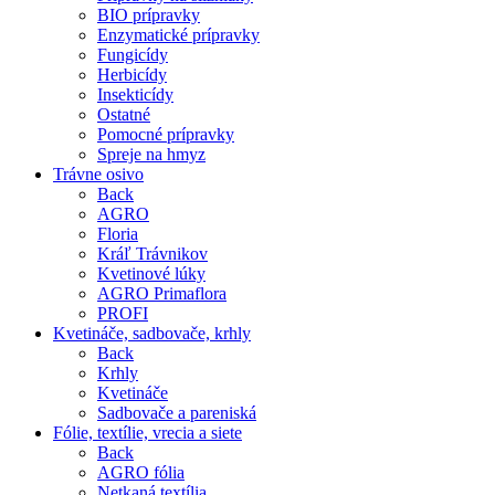
BIO prípravky
Enzymatické prípravky
Fungicídy
Herbicídy
Insekticídy
Ostatné
Pomocné prípravky
Spreje na hmyz
Trávne osivo
Back
AGRO
Floria
Kráľ Trávnikov
Kvetinové lúky
AGRO Primaflora
PROFI
Kvetináče, sadbovače, krhly
Back
Krhly
Kvetináče
Sadbovače a pareniská
Fólie, textílie, vrecia a siete
Back
AGRO fólia
Netkaná textília