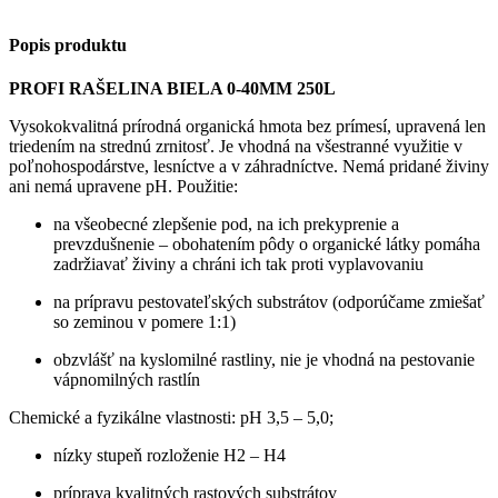
Popis produktu
PROFI RAŠELINA BIELA 0-40MM 250L
Vysokokvalitná prírodná organická hmota bez prímesí, upravená len
triedením na strednú zrnitosť. Je vhodná na všestranné využitie v
poľnohospodárstve, lesníctve a v záhradníctve. Nemá pridané živiny
ani nemá upravene pH. Použitie:
na všeobecné zlepšenie pod, na ich prekyprenie a
prevzdušnenie – obohatením pôdy o organické látky pomáha
zadržiavať živiny a chráni ich tak proti vyplavovaniu
na prípravu pestovateľských substrátov (odporúčame zmiešať
so zeminou v pomere 1:1)
obzvlášť na kyslomilné rastliny, nie je vhodná na pestovanie
vápnomilných rastlín
Chemické a fyzikálne vlastnosti: pH 3,5 – 5,0;
nízky stupeň rozloženie H2 – H4
príprava kvalitných rastových substrátov