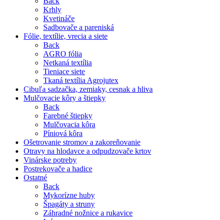
Back
Krhly
Kvetináče
Sadbovače a pareniská
Fólie, textílie, vrecia a siete
Back
AGRO fólia
Netkaná textília
Tieniace siete
Tkaná textília Agrojutex
Cibuľa sadzačka, zemiaky, cesnak a hliva
Mulčovacie kôry a štiepky
Back
Farebné štiepky
Mulčovacia kôra
Píniová kôra
Ošetrovanie stromov a zakoreňovanie
Otravy na hlodavce a odpudzovače krtov
Vinárske potreby
Postrekovače a hadice
Ostatné
Back
Mykorízne huby
Špagáty a struny
Záhradné nožnice a rukavice