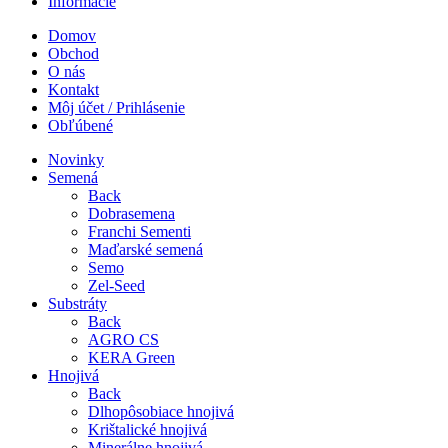
Informácie
Domov
Obchod
O nás
Kontakt
Môj účet / Prihlásenie
Obľúbené
Novinky
Semená
Back
Dobrasemena
Franchi Sementi
Maďarské semená
Semo
Zel-Seed
Substráty
Back
AGRO CS
KERA Green
Hnojivá
Back
Dlhopôsobiace hnojivá
Krištalické hnojivá
Minerálne hnojivá