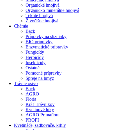
Organické hnojivá
Organicko-minerálne hnojivá
Tekuté hnojivá
Živočíšne hnojivá
Chémia
Back
Prípravky na slizniaky
BIO prípravky
Enzymatické prípravky
Fungicídy
Herbicídy
Insekticídy
Ostatné
Pomocné prípravky
Spreje na hmyz
Trávne osivo
Back
AGRO
Floria
Kráľ Trávnikov
Kvetinové lúky
AGRO Primaflora
PROFI
Kvetináče, sadbovače, krhly