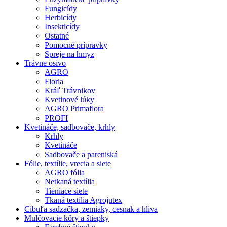
Fungicídy
Herbicídy
Insekticídy
Ostatné
Pomocné prípravky
Spreje na hmyz
Trávne osivo
AGRO
Floria
Kráľ Trávnikov
Kvetinové lúky
AGRO Primaflora
PROFI
Kvetináče, sadbovače, krhly
Krhly
Kvetináče
Sadbovače a pareniská
Fólie, textílie, vrecia a siete
AGRO fólia
Netkaná textília
Tieniace siete
Tkaná textília Agrojutex
Cibuľa sadzačka, zemiaky, cesnak a hliva
Mulčovacie kôry a štiepky