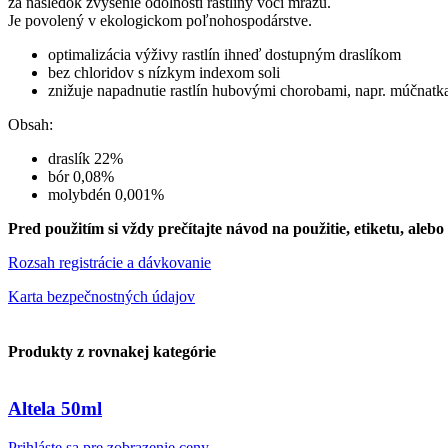
za následok zvýšenie odolnosti rastliny voči mrazu.
Je povolený v ekologickom poľnohospodárstve.
optimalizácia výživy rastlín ihneď dostupným draslíkom
bez chloridov s nízkym indexom soli
znižuje napadnutie rastlín hubovými chorobami, napr. múčnatka 
Obsah:
draslík 22%
bór 0,08%
molybdén 0,001%
Pred použitím si vždy prečítajte návod na použitie, etiketu, alebo
Rozsah registrácie a dávkovanie
Karta bezpečnostných údajov
Produkty z rovnakej kategórie
Altela 50ml
Prihláste sa pre zobrazenie ceny