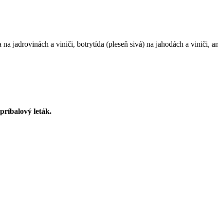
na jadrovinách a viniči, botrytída (pleseň sivá) na jahodách a viniči, 
 príbalový leták.