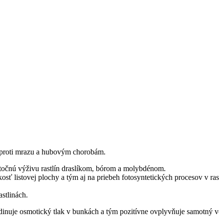
 proti mrazu a hubovým chorobám.
točnú výživu rastlín draslíkom, bórom a molybdénom.
ť listovej plochy a tým aj na priebeh fotosyntetických procesov v ras
stlinách.
dinuje osmotický tlak v bunkách a tým pozitívne ovplyvňuje samotný vodn