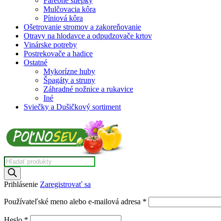
Farebné štiepky
Mulčovacia kôra
Píniová kôra
Ošetrovanie stromov a zakoreňovanie
Otravy na hlodavce a odpudzovače krtov
Vinárske potreby
Postrekovače a hadice
Ostatné
Mykorízne huby
Špagáty a struny
Záhradné nožnice a rukavice
Iné
Sviečky a Dušičkový sortiment
Products
search
Prihlásenie
Zaregistrovať sa
Povinné
Používateľské meno alebo e-mailová adresa
*
Povinné
Heslo
*