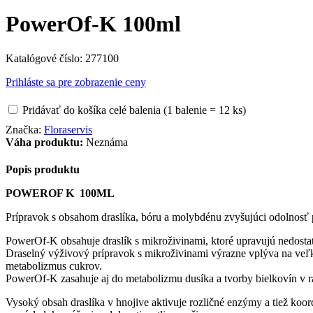
PowerOf-K 100ml
Katalógové číslo:
277100
Prihláste sa pre zobrazenie ceny
Pridávať do košíka celé balenia (1 balenie = 12 ks)
Značka:
Floraservis
Váha produktu:
Neznáma
Popis produktu
POWEROF K 100ML
Prípravok s obsahom draslíka, bóru a molybdénu zvyšujúci odolnosť
PowerOf-K obsahuje draslík s mikroživinami, ktoré upravujú nedosta
Draselný výživový prípravok s mikroživinami výrazne vplýva na veľkos
metabolizmus cukrov.
PowerOf-K zasahuje aj do metabolizmu dusíka a tvorby bielkovín v ra
Vysoký obsah draslíka v hnojive aktivuje rozličné enzýmy a tiež koor