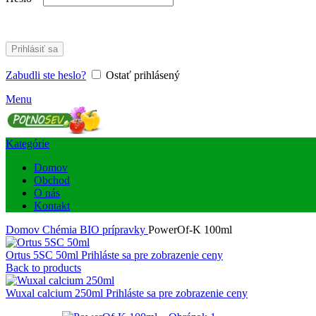
Prihlásiť sa
Zabudli ste heslo?
Ostať prihlásený
Menu
Kategórie
Domov
Obchod
O nás
Kontakt
Domov
Chémia
BIO prípravky
PowerOf-K 100ml
Ortus 5SC 50ml
Prihláste sa pre zobrazenie ceny
Back to products
Wuxal calcium 250ml
Prihláste sa pre zobrazenie ceny