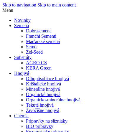
Skip to navigation
Skip to main content
Menu
Novinky
Semená
Dobrasemena
Franchi Sementi
Maďarské semená
Semo
Zel-Seed
Substráty
AGRO CS
KERA Green
Hnojivá
Dlhopôsobiace hnojivá
Krištalické hnojivá
Minerálne hnojivá
Organické hnojivá
Organicko-minerálne hnojivá
Tekuté hnojivá
Živočíšne hnojivá
Chémia
Prípravky na slizniaky
BIO prípravky
Enzymatické prípravky