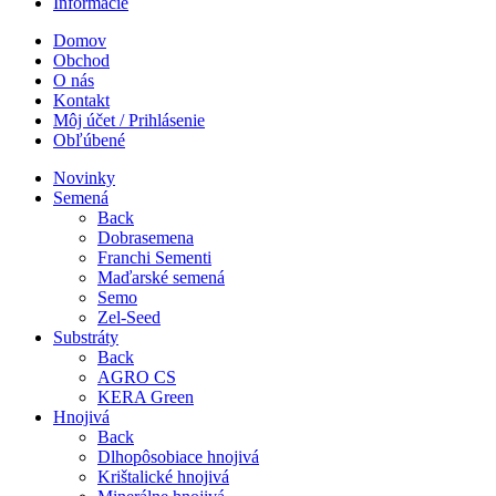
Informácie
Domov
Obchod
O nás
Kontakt
Môj účet / Prihlásenie
Obľúbené
Novinky
Semená
Back
Dobrasemena
Franchi Sementi
Maďarské semená
Semo
Zel-Seed
Substráty
Back
AGRO CS
KERA Green
Hnojivá
Back
Dlhopôsobiace hnojivá
Krištalické hnojivá