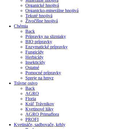
Minerálne hnojivá
Organické hnojivá
Organicko-minerálne hnojivá
Tekuté hnojivá
Živočíšne hnojivá
Chémia
Back
Prípravky na slizniaky
BIO prípravky
Enzymatické prípravky
Fungicídy
Herbicídy
Insekticídy
Ostatné
Pomocné prípravky
Spreje na hmyz
Trávne osivo
Back
AGRO
Floria
Kráľ Trávnikov
Kvetinové lúky
AGRO Primaflora
PROFI
Kvetináče, sadbovače, krhly