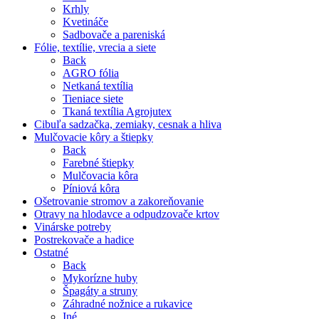
Krhly
Kvetináče
Sadbovače a pareniská
Fólie, textílie, vrecia a siete
Back
AGRO fólia
Netkaná textília
Tieniace siete
Tkaná textília Agrojutex
Cibuľa sadzačka, zemiaky, cesnak a hliva
Mulčovacie kôry a štiepky
Back
Farebné štiepky
Mulčovacia kôra
Píniová kôra
Ošetrovanie stromov a zakoreňovanie
Otravy na hlodavce a odpudzovače krtov
Vinárske potreby
Postrekovače a hadice
Ostatné
Back
Mykorízne huby
Špagáty a struny
Záhradné nožnice a rukavice
Iné