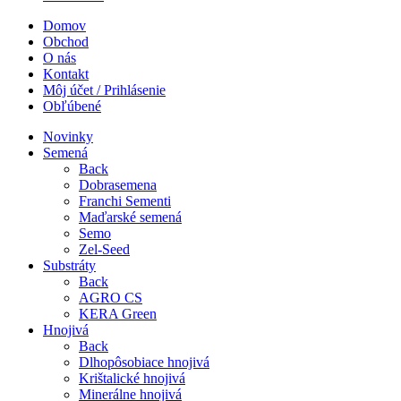
Domov
Obchod
O nás
Kontakt
Môj účet / Prihlásenie
Obľúbené
Novinky
Semená
Back
Dobrasemena
Franchi Sementi
Maďarské semená
Semo
Zel-Seed
Substráty
Back
AGRO CS
KERA Green
Hnojivá
Back
Dlhopôsobiace hnojivá
Krištalické hnojivá
Minerálne hnojivá