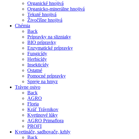
Organické hnojivá
Organicko-minerálne hnojivá
Tekuté hnojivá
Živočíšne hnojivá
Chémia
Back
Prípravky na slizniaky
BIO prípravky
Enzymatické prípravky
Fungicídy
Herbicídy
Insekticídy
Ostatné
Pomocné prípravky
Spreje na hmyz
Trávne osivo
Back
AGRO
Floria
Kráľ Trávnikov
Kvetinové lúky
AGRO Primaflora
PROFI
Kvetináče, sadbovače, krhly
Back