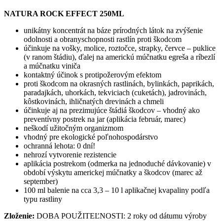
NATURA ROCK EFFECT 250ML
unikátny koncentrát na báze prírodných látok na zvýšenie
odolnosti a obranyschopnosti rastlín proti škodcom
účinkuje na vošky, molice, roztočce, strapky, červce – puklice
(v ranom štádiu), ďalej na americkú múčnatku egreša a ríbezlí
a múčnatku viniča
kontaktný účinok s protipožerovým efektom
proti škodcom na okrasných rastlinách, bylinkách, paprikách,
paradajkách, uhorkách, tekviciach (cuketách), jadrovinách,
kôstkovinách, ihličnatých drevinách a chmeli
účinkuje aj na prezimujúce štádiá škodcov – vhodný ako
preventívny postrek na jar (aplikácia február, marec)
neškodí užitočným organizmom
vhodný pre ekologické poľnohospodárstvo
ochranná lehota: 0 dní!
nehrozí vytvorenie rezistencie
aplikácia postrekom (odmerka na jednoduché dávkovanie) v
období výskytu americkej múčnatky a škodcov (marec až
september)
100 ml balenie na cca 3,3 – 10 l aplikačnej kvapaliny podľa
typu rastliny
Zloženie:
DOBA POUŽITEĽNOSTI: 2 roky od dátumu výroby