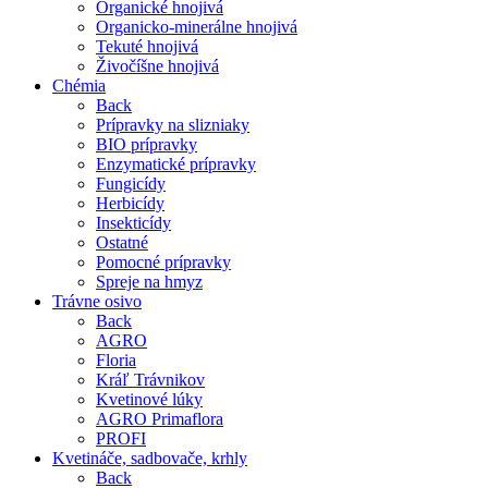
Organické hnojivá
Organicko-minerálne hnojivá
Tekuté hnojivá
Živočíšne hnojivá
Chémia
Back
Prípravky na slizniaky
BIO prípravky
Enzymatické prípravky
Fungicídy
Herbicídy
Insekticídy
Ostatné
Pomocné prípravky
Spreje na hmyz
Trávne osivo
Back
AGRO
Floria
Kráľ Trávnikov
Kvetinové lúky
AGRO Primaflora
PROFI
Kvetináče, sadbovače, krhly
Back