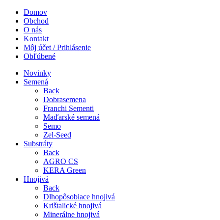
Domov
Obchod
O nás
Kontakt
Môj účet / Prihlásenie
Obľúbené
Novinky
Semená
Back
Dobrasemena
Franchi Sementi
Maďarské semená
Semo
Zel-Seed
Substráty
Back
AGRO CS
KERA Green
Hnojivá
Back
Dlhopôsobiace hnojivá
Krištalické hnojivá
Minerálne hnojivá