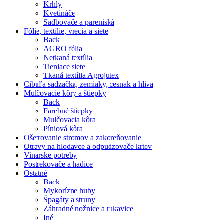
Krhly
Kvetináče
Sadbovače a pareniská
Fólie, textílie, vrecia a siete
Back
AGRO fólia
Netkaná textília
Tieniace siete
Tkaná textília Agrojutex
Cibuľa sadzačka, zemiaky, cesnak a hliva
Mulčovacie kôry a štiepky
Back
Farebné štiepky
Mulčovacia kôra
Píniová kôra
Ošetrovanie stromov a zakoreňovanie
Otravy na hlodavce a odpudzovače krtov
Vinárske potreby
Postrekovače a hadice
Ostatné
Back
Mykorízne huby
Špagáty a struny
Záhradné nožnice a rukavice
Iné