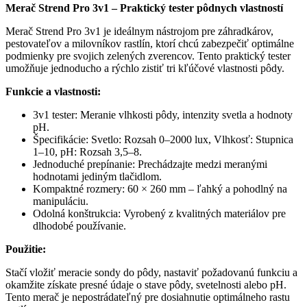
Merač Strend Pro 3v1 – Praktický tester pôdnych vlastností
Merač Strend Pro 3v1 je ideálnym nástrojom pre záhradkárov,
pestovateľov a milovníkov rastlín, ktorí chcú zabezpečiť optimálne
podmienky pre svojich zelených zverencov. Tento praktický tester
umožňuje jednoducho a rýchlo zistiť tri kľúčové vlastnosti pôdy.
Funkcie a vlastnosti:
3v1 tester: Meranie vlhkosti pôdy, intenzity svetla a hodnoty
pH.
Špecifikácie: Svetlo: Rozsah 0–2000 lux, Vlhkosť: Stupnica
1–10, pH: Rozsah 3,5–8.
Jednoduché prepínanie: Prechádzajte medzi meranými
hodnotami jediným tlačidlom.
Kompaktné rozmery: 60 × 260 mm – ľahký a pohodlný na
manipuláciu.
Odolná konštrukcia: Vyrobený z kvalitných materiálov pre
dlhodobé používanie.
Použitie:
Stačí vložiť meracie sondy do pôdy, nastaviť požadovanú funkciu a
okamžite získate presné údaje o stave pôdy, svetelnosti alebo pH.
Tento merač je nepostrádateľný pre dosiahnutie optimálneho rastu